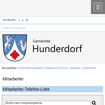
Zum Inhalt
,
zur Navigation
oder
zur Startseite
springen.
chließen
M
A
Schriftgröße
A
A
Sie sind hier:
Gemeinde Hunderdorf
>
Rathaus & Service
>
Rathaus
>
Mitarbeiter
Mitarbeiter
Mitarbeiter-Telefon-Liste