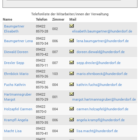
Telefonliste der Mitarbeiter/innen der Verwaltung
Name
Telefon
Zimmer
Mail
Baumgartner
09422
002
Elisabeth
8570-28
elisabeth.baumgartner@hunderdorf.de
09422
Baumgartner Lena
006
lena.baumgartner@hunderdorf.de
8570-34
09422
Diewald Doreen
007
doreen.diewald@hunderdorf.de
8570-42
09422
Drexler Sepp
007
sepp.drexler@hunderdorf.de
8570-11
09422
Ehrnböck Mario
103
mario.ehrnboeck@hunderdorf.de
8570-26
09422
Fuchs Kathrin
004
kathrin.fuchs@hunderdorf.de
8570-36
Hartmannsgruber
09422
001
Margot
8570-29
margot.hartmannsgruber@hunderdorf.de
09422
Holzapfel Carmen
004
carmen.holzapfel@hunderdorf.de
8570-0
09422
Krampfl Angela
006
angela.krampfl@hunderdorf.de
8570-35
09422
Macht Lisa
004
lisa.macht@hunderdorf.de
8570-41
09422