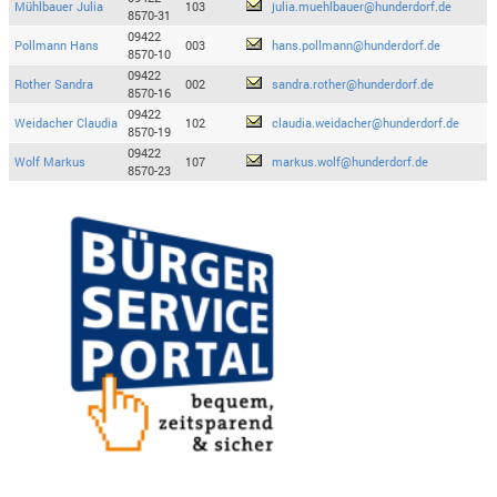
Mühlbauer Julia
103
julia.muehlbauer@hunderdorf.de
8570-31
09422
Pollmann Hans
003
hans.pollmann@hunderdorf.de
8570-10
09422
Rother Sandra
002
sandra.rother@hunderdorf.de
8570-16
09422
Weidacher Claudia
102
claudia.weidacher@hunderdorf.de
8570-19
09422
Wolf Markus
107
markus.wolf@hunderdorf.de
8570-23