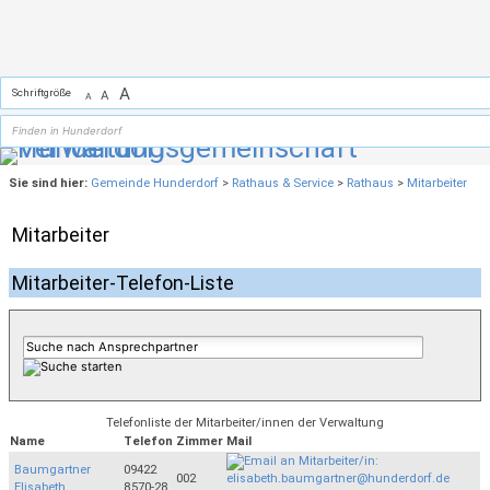
Zum Inhalt
,
zur Navigation
oder
zur Startseite
springen.
A
Schriftgröße
A
A
Sie sind hier:
Gemeinde Hunderdorf
>
Rathaus & Service
>
Rathaus
>
Mitarbeiter
Mitarbeiter
Mitarbeiter-Telefon-Liste
Telefonliste der Mitarbeiter/innen der Verwaltung
Name
Telefon
Zimmer
Mail
Baumgartner
09422
002
Elisabeth
8570-28