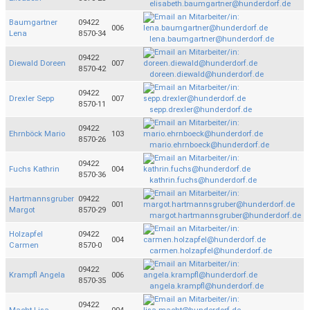
elisabeth.baumgartner@hunderdorf.de
Baumgartner
09422
006
Lena
8570-34
lena.baumgartner@hunderdorf.de
09422
Diewald Doreen
007
8570-42
doreen.diewald@hunderdorf.de
09422
Drexler Sepp
007
8570-11
sepp.drexler@hunderdorf.de
09422
Ehrnböck Mario
103
8570-26
mario.ehrnboeck@hunderdorf.de
09422
Fuchs Kathrin
004
8570-36
kathrin.fuchs@hunderdorf.de
Hartmannsgruber
09422
001
Margot
8570-29
margot.hartmannsgruber@hunderdorf.de
Holzapfel
09422
004
Carmen
8570-0
carmen.holzapfel@hunderdorf.de
09422
Krampfl Angela
006
8570-35
angela.krampfl@hunderdorf.de
09422