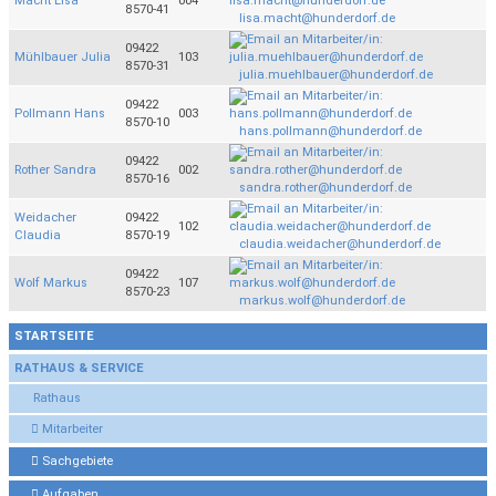
Macht Lisa
004
8570-41
lisa.macht@hunderdorf.de
09422
Mühlbauer Julia
103
8570-31
julia.muehlbauer@hunderdorf.de
09422
Pollmann Hans
003
8570-10
hans.pollmann@hunderdorf.de
09422
Rother Sandra
002
8570-16
sandra.rother@hunderdorf.de
Weidacher
09422
102
Claudia
8570-19
claudia.weidacher@hunderdorf.de
09422
Wolf Markus
107
8570-23
markus.wolf@hunderdorf.de
STARTSEITE
RATHAUS & SERVICE
Rathaus
Mitarbeiter
Sachgebiete
Aufgaben