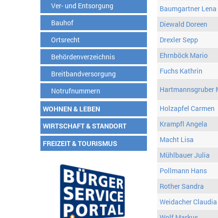
Ver- und Entsorgung
Baumgartner Lena
Bauhof
Diewald Doreen
Ortsrecht
Drexler Sepp
Ehrnböck Mario
Behördenverzeichnis
Fuchs Kathrin
Breitbandversorgung
Hartmannsgruber 
Notrufnummern
Holzapfel Carmen
WOHNEN & LEBEN
Krampfl Angela
WIRTSCHAFT & STANDORT
Macht Lisa
FREIZEIT & TOURISMUS
Mühlbauer Julia
Pollmann Hans
Rother Sandra
Weidacher Claudia
Wolf Markus