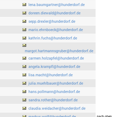
lena.baumgartner@hunderdorf.de
doreen.diewald@hunderdorf.de
sepp.drexler@hunderdorf.de
mario.ehrnboeck@hunderdorf.de
kathrin.fuchs@hunderdorf.de
margot.hartmannsgruber@hunderdorf.de
carmen.holzapfel@hunderdorf.de
angela.krampfl@hunderdorf.de
lisa.macht@hunderdorf.de
julia.muehlbauer@hunderdorf.de
hans.pollmann@hunderdorf.de
sandra.rother@hunderdorf.de
claudia.weidacher@hunderdorf.de
markus.wolf@hunderdorf.de
drucken
nach oben