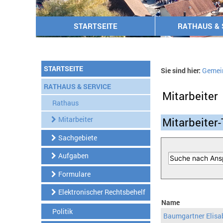
STARTSEITE
RATHAUS & 
STARTSEITE
Sie sind hier:
Gemei
RATHAUS & SERVICE
Mitarbeiter
Rathaus
Mitarbeiter
Mitarbeiter-
Sachgebiete
Aufgaben
Formulare
Elektronischer Rechtsbehelf
Name
Politik
Baumgartner Elisa