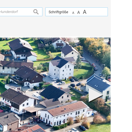
A
suchen
Schriftgröße
A
A