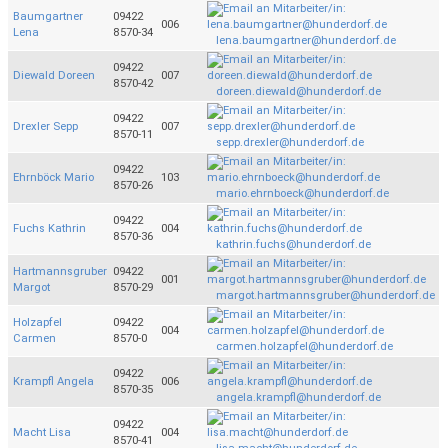
Baumgartner
09422
006
Lena
8570-34
lena.baumgartner@hunderdorf.de
09422
Diewald Doreen
007
8570-42
doreen.diewald@hunderdorf.de
09422
Drexler Sepp
007
8570-11
sepp.drexler@hunderdorf.de
09422
Ehrnböck Mario
103
8570-26
mario.ehrnboeck@hunderdorf.de
09422
Fuchs Kathrin
004
8570-36
kathrin.fuchs@hunderdorf.de
Hartmannsgruber
09422
001
Margot
8570-29
margot.hartmannsgruber@hunderdorf.de
Holzapfel
09422
004
Carmen
8570-0
carmen.holzapfel@hunderdorf.de
09422
Krampfl Angela
006
8570-35
angela.krampfl@hunderdorf.de
09422
Macht Lisa
004
8570-41