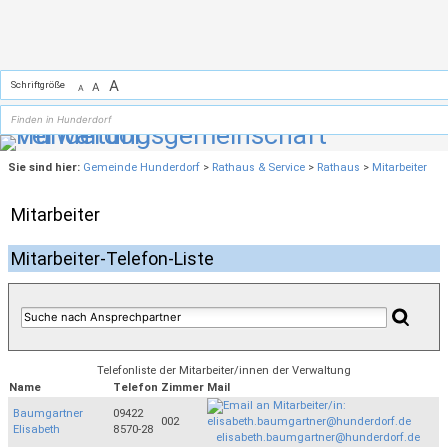
Zum Inhalt
,
zur Navigation
oder
zur Startseite
springen.
A
Schriftgröße
A
A
Sie sind hier:
Gemeinde Hunderdorf
>
Rathaus & Service
>
Rathaus
>
Mitarbeiter
Mitarbeiter
Mitarbeiter-Telefon-Liste
Telefonliste der Mitarbeiter/innen der Verwaltung
Name
Telefon
Zimmer
Mail
Baumgartner
09422
002
Elisabeth
8570-28
elisabeth.baumgartner@hunderdorf.de