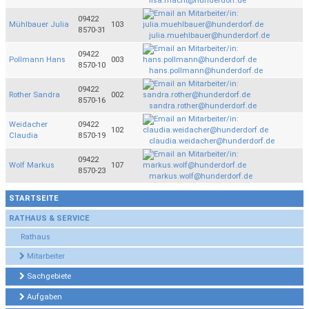
lisa.macht@hunderdorf.de
09422
Mühlbauer Julia
103
8570-31
julia.muehlbauer@hunderdorf.de
09422
Pollmann Hans
003
8570-10
hans.pollmann@hunderdorf.de
09422
Rother Sandra
002
8570-16
sandra.rother@hunderdorf.de
Weidacher
09422
102
Claudia
8570-19
claudia.weidacher@hunderdorf.de
09422
Wolf Markus
107
8570-23
markus.wolf@hunderdorf.de
STARTSEITE
RATHAUS & SERVICE
Rathaus
Mitarbeiter
Sachgebiete
Aufgaben