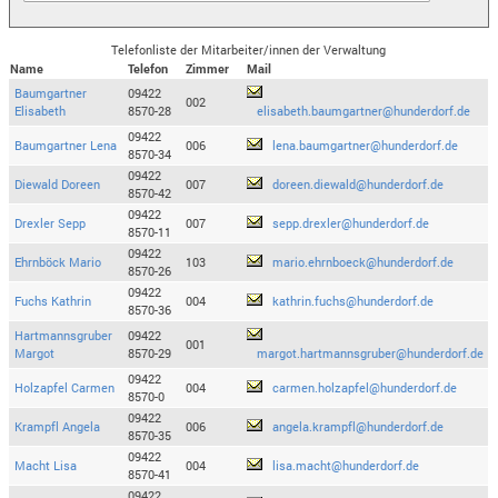
Telefonliste der Mitarbeiter/innen der Verwaltung
Name
Telefon
Zimmer
Mail
Baumgartner
09422
002
Elisabeth
8570-28
elisabeth.baumgartner@hunderdorf.de
09422
Baumgartner Lena
006
lena.baumgartner@hunderdorf.de
8570-34
09422
Diewald Doreen
007
doreen.diewald@hunderdorf.de
8570-42
09422
Drexler Sepp
007
sepp.drexler@hunderdorf.de
8570-11
09422
Ehrnböck Mario
103
mario.ehrnboeck@hunderdorf.de
8570-26
09422
Fuchs Kathrin
004
kathrin.fuchs@hunderdorf.de
8570-36
Hartmannsgruber
09422
001
Margot
8570-29
margot.hartmannsgruber@hunderdorf.de
09422
Holzapfel Carmen
004
carmen.holzapfel@hunderdorf.de
8570-0
09422
Krampfl Angela
006
angela.krampfl@hunderdorf.de
8570-35
09422
Macht Lisa
004
lisa.macht@hunderdorf.de
8570-41
09422