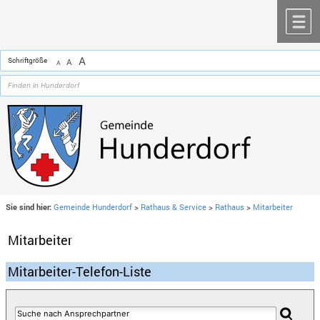
Zum Inhalt
,
zur Navigation
oder
zur Startseite
springen.
chließen
M
A
Schriftgröße
A
A
Sie sind hier:
Gemeinde Hunderdorf
>
Rathaus & Service
>
Rathaus
>
Mitarbeiter
Mitarbeiter
Mitarbeiter-Telefon-Liste