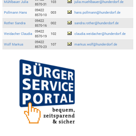
Mühlbauer Julia
103
julia.muehlbauer@hunderdorf.de
8570-31
09422
Pollmann Hans
003
hans.pollmann@hunderdorf.de
8570-10
09422
Rother Sandra
002
sandra.rother@hunderdorf.de
8570-16
09422
Weidacher Claudia
102
claudia.weidacher@hunderdorf.de
8570-19
09422
Wolf Markus
107
markus.wolf@hunderdorf.de
8570-23