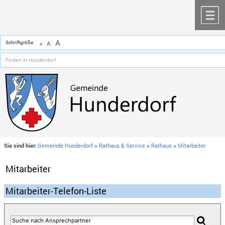
Zum Inhalt
,
zur Navigation
oder
zur Startseite
springen.
chließen
M
A
Schriftgröße
A
A
Sie sind hier:
Gemeinde Hunderdorf
>
Rathaus & Service
>
Rathaus
>
Mitarbeiter
Mitarbeiter
Mitarbeiter-Telefon-Liste