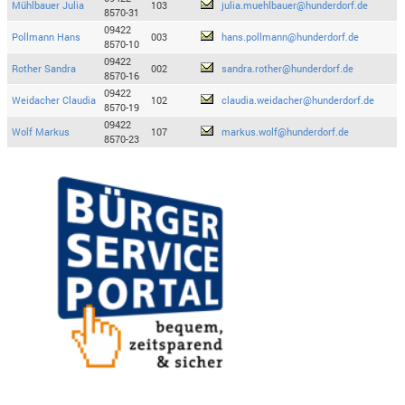
Mühlbauer Julia
103
julia.muehlbauer@hunderdorf.de
8570-31
09422
Pollmann Hans
003
hans.pollmann@hunderdorf.de
8570-10
09422
Rother Sandra
002
sandra.rother@hunderdorf.de
8570-16
09422
Weidacher Claudia
102
claudia.weidacher@hunderdorf.de
8570-19
09422
Wolf Markus
107
markus.wolf@hunderdorf.de
8570-23