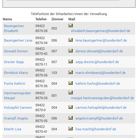
Telefonliste der Mitarbeiter/innen der Verwaltung
Name
Telefon
Zimmer
Mail
Baumgartner
09422
002
Elisabeth
8570-28
elisabeth.baumgartner@hunderdorf.de
09422
Baumgartner Lena
006
lena.baumgartner@hunderdorf.de
8570-34
09422
Diewald Doreen
007
doreen.diewald@hunderdorf.de
8570-42
09422
Drexler Sepp
007
sepp.drexler@hunderdorf.de
8570-11
09422
Ehrnböck Mario
103
mario.ehrnboeck@hunderdorf.de
8570-26
09422
Fuchs Kathrin
004
kathrin.fuchs@hunderdorf.de
8570-36
Hartmannsgruber
09422
001
Margot
8570-29
margot.hartmannsgruber@hunderdorf.de
09422
Holzapfel Carmen
004
carmen.holzapfel@hunderdorf.de
8570-0
09422
Krampfl Angela
006
angela.krampfl@hunderdorf.de
8570-35
09422
Macht Lisa
004
lisa.macht@hunderdorf.de
8570-41
09422