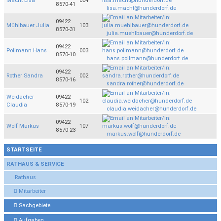
Macht Lisa
004
8570-41
lisa.macht@hunderdorf.de
09422
Mühlbauer Julia
103
8570-31
julia.muehlbauer@hunderdorf.de
09422
Pollmann Hans
003
8570-10
hans.pollmann@hunderdorf.de
09422
Rother Sandra
002
8570-16
sandra.rother@hunderdorf.de
Weidacher
09422
102
Claudia
8570-19
claudia.weidacher@hunderdorf.de
09422
Wolf Markus
107
8570-23
markus.wolf@hunderdorf.de
STARTSEITE
RATHAUS & SERVICE
Rathaus
Mitarbeiter
Sachgebiete
Aufgaben