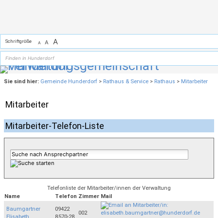
Zum Inhalt
,
zur Navigation
oder
zur Startseite
springen.
A
Schriftgröße
A
A
Sie sind hier:
Gemeinde Hunderdorf
>
Rathaus & Service
>
Rathaus
>
Mitarbeiter
Mitarbeiter
Mitarbeiter-Telefon-Liste
Telefonliste der Mitarbeiter/innen der Verwaltung
Name
Telefon
Zimmer
Mail
Baumgartner
09422
002
Elisabeth
8570-28