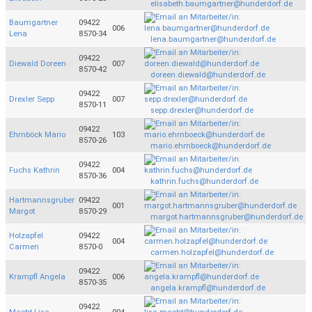
elisabeth.baumgartner@hunderdorf.de
Baumgartner
09422
006
Lena
8570-34
lena.baumgartner@hunderdorf.de
09422
Diewald Doreen
007
8570-42
doreen.diewald@hunderdorf.de
09422
Drexler Sepp
007
8570-11
sepp.drexler@hunderdorf.de
09422
Ehrnböck Mario
103
8570-26
mario.ehrnboeck@hunderdorf.de
09422
Fuchs Kathrin
004
8570-36
kathrin.fuchs@hunderdorf.de
Hartmannsgruber
09422
001
Margot
8570-29
margot.hartmannsgruber@hunderdorf.de
Holzapfel
09422
004
Carmen
8570-0
carmen.holzapfel@hunderdorf.de
09422
Krampfl Angela
006
8570-35
angela.krampfl@hunderdorf.de
09422