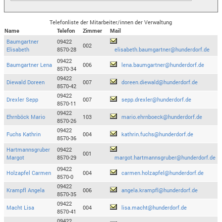
Telefonliste der Mitarbeiter/innen der Verwaltung
Name
Telefon
Zimmer
Mail
Baumgartner
09422
002
Elisabeth
8570-28
elisabeth.baumgartner@hunderdorf.de
09422
Baumgartner Lena
006
lena.baumgartner@hunderdorf.de
8570-34
09422
Diewald Doreen
007
doreen.diewald@hunderdorf.de
8570-42
09422
Drexler Sepp
007
sepp.drexler@hunderdorf.de
8570-11
09422
Ehrnböck Mario
103
mario.ehrnboeck@hunderdorf.de
8570-26
09422
Fuchs Kathrin
004
kathrin.fuchs@hunderdorf.de
8570-36
Hartmannsgruber
09422
001
Margot
8570-29
margot.hartmannsgruber@hunderdorf.de
09422
Holzapfel Carmen
004
carmen.holzapfel@hunderdorf.de
8570-0
09422
Krampfl Angela
006
angela.krampfl@hunderdorf.de
8570-35
09422
Macht Lisa
004
lisa.macht@hunderdorf.de
8570-41
09422