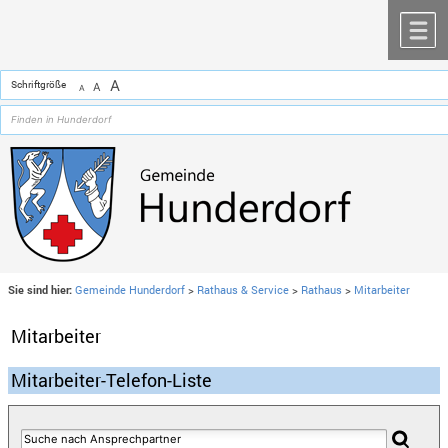
Zum Inhalt
,
zur Navigation
oder
zur Startseite
springen.
chließen
M
A
Schriftgröße
A
A
Sie sind hier:
Gemeinde Hunderdorf
>
Rathaus & Service
>
Rathaus
>
Mitarbeiter
Mitarbeiter
Mitarbeiter-Telefon-Liste