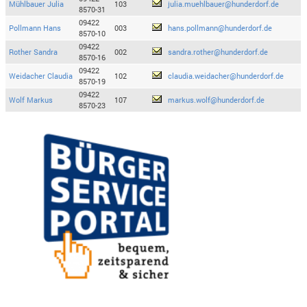
Mühlbauer Julia
103
julia.muehlbauer@hunderdorf.de
8570-31
09422
Pollmann Hans
003
hans.pollmann@hunderdorf.de
8570-10
09422
Rother Sandra
002
sandra.rother@hunderdorf.de
8570-16
09422
Weidacher Claudia
102
claudia.weidacher@hunderdorf.de
8570-19
09422
Wolf Markus
107
markus.wolf@hunderdorf.de
8570-23