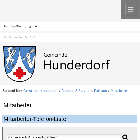
Zum Inhalt
,
zur Navigation
oder
zur Startseite
springen.
chließen
M
A
Schriftgröße
A
A
Sie sind hier:
Gemeinde Hunderdorf
>
Rathaus & Service
>
Rathaus
>
Mitarbeiter
Mitarbeiter
Mitarbeiter-Telefon-Liste