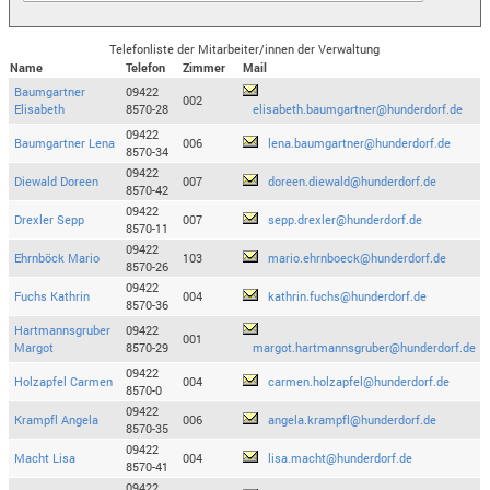
Telefonliste der Mitarbeiter/innen der Verwaltung
Name
Telefon
Zimmer
Mail
Baumgartner
09422
002
Elisabeth
8570-28
elisabeth.baumgartner@hunderdorf.de
09422
Baumgartner Lena
006
lena.baumgartner@hunderdorf.de
8570-34
09422
Diewald Doreen
007
doreen.diewald@hunderdorf.de
8570-42
09422
Drexler Sepp
007
sepp.drexler@hunderdorf.de
8570-11
09422
Ehrnböck Mario
103
mario.ehrnboeck@hunderdorf.de
8570-26
09422
Fuchs Kathrin
004
kathrin.fuchs@hunderdorf.de
8570-36
Hartmannsgruber
09422
001
Margot
8570-29
margot.hartmannsgruber@hunderdorf.de
09422
Holzapfel Carmen
004
carmen.holzapfel@hunderdorf.de
8570-0
09422
Krampfl Angela
006
angela.krampfl@hunderdorf.de
8570-35
09422
Macht Lisa
004
lisa.macht@hunderdorf.de
8570-41
09422