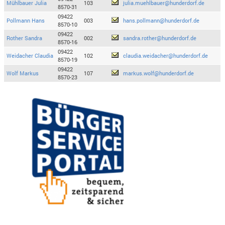
Mühlbauer Julia
103
julia.muehlbauer@hunderdorf.de
8570-31
09422
Pollmann Hans
003
hans.pollmann@hunderdorf.de
8570-10
09422
Rother Sandra
002
sandra.rother@hunderdorf.de
8570-16
09422
Weidacher Claudia
102
claudia.weidacher@hunderdorf.de
8570-19
09422
Wolf Markus
107
markus.wolf@hunderdorf.de
8570-23