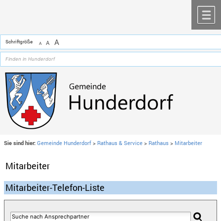
Zum Inhalt
,
zur Navigation
oder
zur Startseite
springen.
chließen
M
A
Schriftgröße
A
A
Sie sind hier:
Gemeinde Hunderdorf
>
Rathaus & Service
>
Rathaus
>
Mitarbeiter
Mitarbeiter
Mitarbeiter-Telefon-Liste