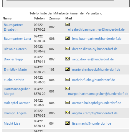
Telefonliste der Mitarbeiter/innen der Verwaltung
Name
Telefon
Zimmer
Mail
Baumgartner
09422
002
Elisabeth
8570-28
elisabeth.baumgartner@hunderdorf.de
09422
Baumgartner Lena
006
lena.baumgartner@hunderdorf.de
8570-34
09422
Diewald Doreen
007
doreen.diewald@hunderdorf.de
8570-42
09422
Drexler Sepp
007
sepp.drexler@hunderdorf.de
8570-11
09422
Ehrnböck Mario
103
mario.ehrnboeck@hunderdorf.de
8570-26
09422
Fuchs Kathrin
004
kathrin.fuchs@hunderdorf.de
8570-36
Hartmannsgruber
09422
001
Margot
8570-29
margot.hartmannsgruber@hunderdorf.de
09422
Holzapfel Carmen
004
carmen.holzapfel@hunderdorf.de
8570-0
09422
Krampfl Angela
006
angela.krampfl@hunderdorf.de
8570-35
09422
Macht Lisa
004
lisa.macht@hunderdorf.de
8570-41
09422