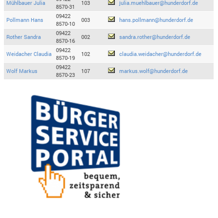
Mühlbauer Julia
103
julia.muehlbauer@hunderdorf.de
8570-31
09422
Pollmann Hans
003
hans.pollmann@hunderdorf.de
8570-10
09422
Rother Sandra
002
sandra.rother@hunderdorf.de
8570-16
09422
Weidacher Claudia
102
claudia.weidacher@hunderdorf.de
8570-19
09422
Wolf Markus
107
markus.wolf@hunderdorf.de
8570-23