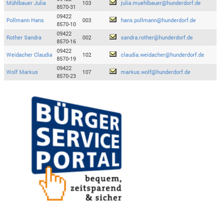
Mühlbauer Julia
103
julia.muehlbauer@hunderdorf.de
8570-31
09422
Pollmann Hans
003
hans.pollmann@hunderdorf.de
8570-10
09422
Rother Sandra
002
sandra.rother@hunderdorf.de
8570-16
09422
Weidacher Claudia
102
claudia.weidacher@hunderdorf.de
8570-19
09422
Wolf Markus
107
markus.wolf@hunderdorf.de
8570-23