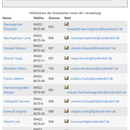
Telefonliste der Mitarbeiter/innen der Verwaltung
Name
Telefon
Zimmer
Mail
Baumgartner
09422
002
Elisabeth
8570-28
elisabeth.baumgartner@hunderdorf.de
09422
Baumgartner Lena
006
lena.baumgartner@hunderdorf.de
8570-34
09422
Diewald Doreen
007
doreen.diewald@hunderdorf.de
8570-42
09422
Drexler Sepp
007
sepp.drexler@hunderdorf.de
8570-11
09422
Ehrnböck Mario
103
mario.ehrnboeck@hunderdorf.de
8570-26
09422
Fuchs Kathrin
004
kathrin.fuchs@hunderdorf.de
8570-36
Hartmannsgruber
09422
001
Margot
8570-29
margot.hartmannsgruber@hunderdorf.de
09422
Holzapfel Carmen
004
carmen.holzapfel@hunderdorf.de
8570-0
09422
Krampfl Angela
006
angela.krampfl@hunderdorf.de
8570-35
09422
Macht Lisa
004
lisa.macht@hunderdorf.de
8570-41
09422