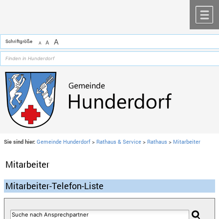
Zum Inhalt
,
zur Navigation
oder
zur Startseite
springen.
chließen
M
A
Schriftgröße
A
A
Sie sind hier:
Gemeinde Hunderdorf
>
Rathaus & Service
>
Rathaus
>
Mitarbeiter
Mitarbeiter
Mitarbeiter-Telefon-Liste