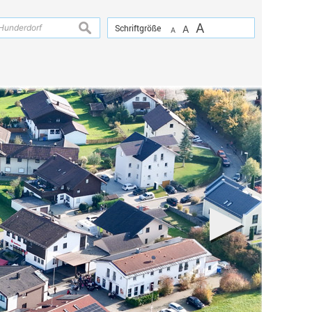
A
suchen
Schriftgröße
A
A