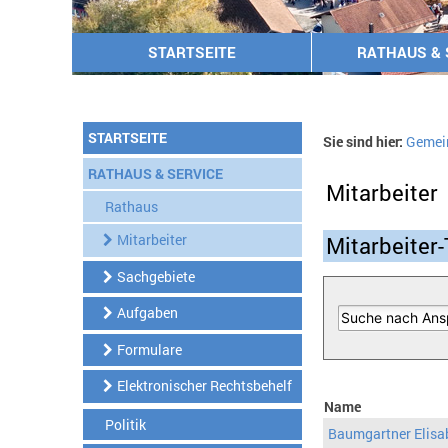
STARTSEITE
RATHAUS & 
STARTSEITE
Sie sind hier:
Gemei
RATHAUS & SERVICE
Mitarbeiter
Rathaus
Mitarbeiter
Mitarbeiter-
Sachgebiete
Aufgaben
Formulare
Elektronischer Rechtsbehelf
Name
Politik
Baumgartner Elisa