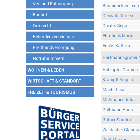
Ver- und Entsorgung
Baumgartner Lena
Bauhof
Diewald Doreen
Ortsrecht
Drexler Sepp
Ehrnböck Mario
Behördenverzeichnis
Fuchs Kathrin
Breitbandversorgung
Hartmannsgruber 
Notrufnummern
Holzapfel Carmen
WOHNEN & LEBEN
Krampfl Angela
WIRTSCHAFT & STANDORT
Macht Lisa
FREIZEIT & TOURISMUS
Mühlbauer Julia
Pollmann Hans
Rother Sandra
Weidacher Claudia
Wolf Markus