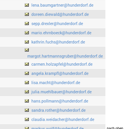
lena.baumgartner@hunderdorf.de
doreen.diewald@hunderdorf.de
sepp.drexler@hunderdorf.de
mario.ehrnboeck@hunderdorf.de
kathrin.fuchs@hunderdorf.de
margot.hartmannsgruber@hunderdorf.de
carmen.holzapfel@hunderdorf.de
angela.krampfl@hunderdorf.de
lisa.macht@hunderdorf.de
julia.muehlbauer@hunderdorf.de
hans.pollmann@hunderdorf.de
sandra.rother@hunderdorf.de
claudia.weidacher@hunderdorf.de
markus.wolf@hunderdorf.de
drucken
nach oben