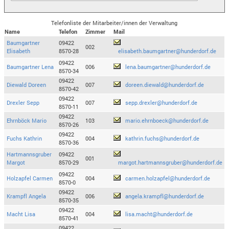
Telefonliste der Mitarbeiter/innen der Verwaltung
Name
Telefon
Zimmer
Mail
Baumgartner
09422
002
Elisabeth
8570-28
elisabeth.baumgartner@hunderdorf.de
09422
Baumgartner Lena
006
lena.baumgartner@hunderdorf.de
8570-34
09422
Diewald Doreen
007
doreen.diewald@hunderdorf.de
8570-42
09422
Drexler Sepp
007
sepp.drexler@hunderdorf.de
8570-11
09422
Ehrnböck Mario
103
mario.ehrnboeck@hunderdorf.de
8570-26
09422
Fuchs Kathrin
004
kathrin.fuchs@hunderdorf.de
8570-36
Hartmannsgruber
09422
001
Margot
8570-29
margot.hartmannsgruber@hunderdorf.de
09422
Holzapfel Carmen
004
carmen.holzapfel@hunderdorf.de
8570-0
09422
Krampfl Angela
006
angela.krampfl@hunderdorf.de
8570-35
09422
Macht Lisa
004
lisa.macht@hunderdorf.de
8570-41
09422