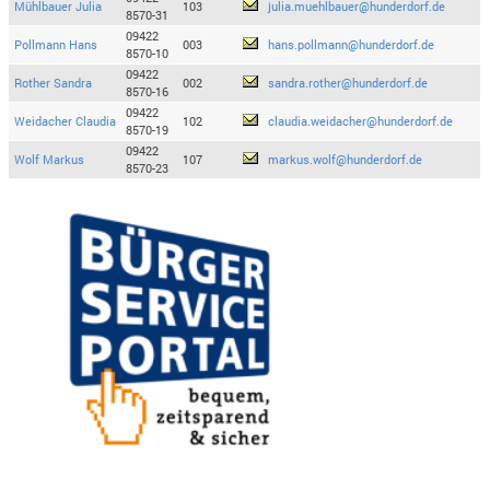
Mühlbauer Julia
103
julia.muehlbauer@hunderdorf.de
8570-31
09422
Pollmann Hans
003
hans.pollmann@hunderdorf.de
8570-10
09422
Rother Sandra
002
sandra.rother@hunderdorf.de
8570-16
09422
Weidacher Claudia
102
claudia.weidacher@hunderdorf.de
8570-19
09422
Wolf Markus
107
markus.wolf@hunderdorf.de
8570-23