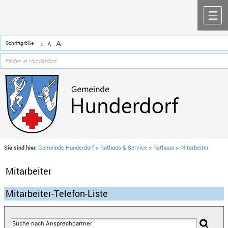
Zum Inhalt
,
zur Navigation
oder
zur Startseite
springen.
chließen
M
A
Schriftgröße
A
A
Sie sind hier:
Gemeinde Hunderdorf
>
Rathaus & Service
>
Rathaus
>
Mitarbeiter
Mitarbeiter
Mitarbeiter-Telefon-Liste