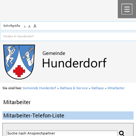
Zum Inhalt
,
zur Navigation
oder
zur Startseite
springen.
chließen
M
A
Schriftgröße
A
A
Sie sind hier:
Gemeinde Hunderdorf
>
Rathaus & Service
>
Rathaus
>
Mitarbeiter
Mitarbeiter
Mitarbeiter-Telefon-Liste