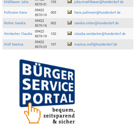
Mühlbauer Julia
103
julia.muehlbauer@hunderdorf.de
8570-31
09422
Pollmann Hans
003
hans.pollmann@hunderdorf.de
8570-10
09422
Rother Sandra
002
sandra.rother@hunderdorf.de
8570-16
09422
Weidacher Claudia
102
claudia.weidacher@hunderdorf.de
8570-19
09422
Wolf Markus
107
markus.wolf@hunderdorf.de
8570-23