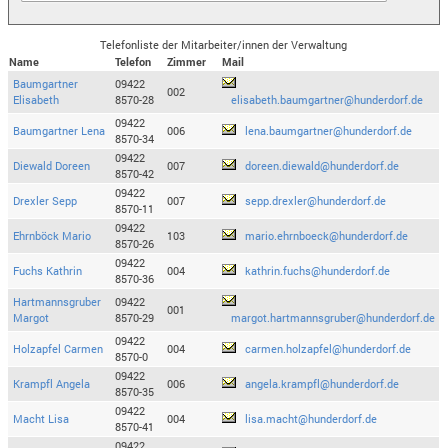
Telefonliste der Mitarbeiter/innen der Verwaltung
Name
Telefon
Zimmer
Mail
Baumgartner
09422
002
Elisabeth
8570-28
elisabeth.baumgartner@hunderdorf.de
09422
Baumgartner Lena
006
lena.baumgartner@hunderdorf.de
8570-34
09422
Diewald Doreen
007
doreen.diewald@hunderdorf.de
8570-42
09422
Drexler Sepp
007
sepp.drexler@hunderdorf.de
8570-11
09422
Ehrnböck Mario
103
mario.ehrnboeck@hunderdorf.de
8570-26
09422
Fuchs Kathrin
004
kathrin.fuchs@hunderdorf.de
8570-36
Hartmannsgruber
09422
001
Margot
8570-29
margot.hartmannsgruber@hunderdorf.de
09422
Holzapfel Carmen
004
carmen.holzapfel@hunderdorf.de
8570-0
09422
Krampfl Angela
006
angela.krampfl@hunderdorf.de
8570-35
09422
Macht Lisa
004
lisa.macht@hunderdorf.de
8570-41
09422