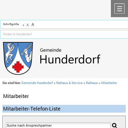
Zum Inhalt
,
zur Navigation
oder
zur Startseite
springen.
chließen
M
A
Schriftgröße
A
A
Sie sind hier:
Gemeinde Hunderdorf
>
Rathaus & Service
>
Rathaus
>
Mitarbeiter
Mitarbeiter
Mitarbeiter-Telefon-Liste