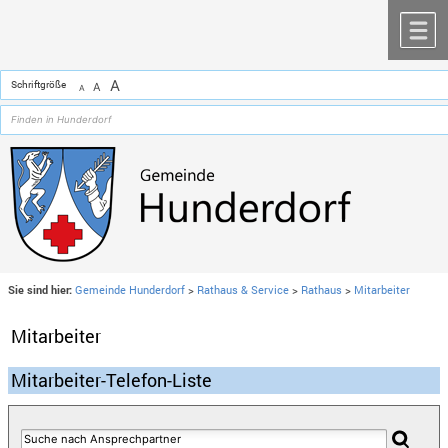
Zum Inhalt
,
zur Navigation
oder
zur Startseite
springen.
chließen
M
A
Schriftgröße
A
A
Sie sind hier:
Gemeinde Hunderdorf
>
Rathaus & Service
>
Rathaus
>
Mitarbeiter
Mitarbeiter
Mitarbeiter-Telefon-Liste