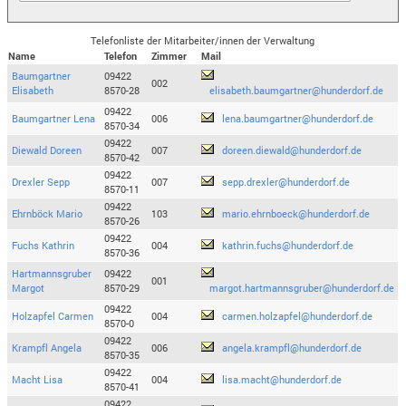
Telefonliste der Mitarbeiter/innen der Verwaltung
Name
Telefon
Zimmer
Mail
Baumgartner
09422
002
Elisabeth
8570-28
elisabeth.baumgartner@hunderdorf.de
09422
Baumgartner Lena
006
lena.baumgartner@hunderdorf.de
8570-34
09422
Diewald Doreen
007
doreen.diewald@hunderdorf.de
8570-42
09422
Drexler Sepp
007
sepp.drexler@hunderdorf.de
8570-11
09422
Ehrnböck Mario
103
mario.ehrnboeck@hunderdorf.de
8570-26
09422
Fuchs Kathrin
004
kathrin.fuchs@hunderdorf.de
8570-36
Hartmannsgruber
09422
001
Margot
8570-29
margot.hartmannsgruber@hunderdorf.de
09422
Holzapfel Carmen
004
carmen.holzapfel@hunderdorf.de
8570-0
09422
Krampfl Angela
006
angela.krampfl@hunderdorf.de
8570-35
09422
Macht Lisa
004
lisa.macht@hunderdorf.de
8570-41
09422