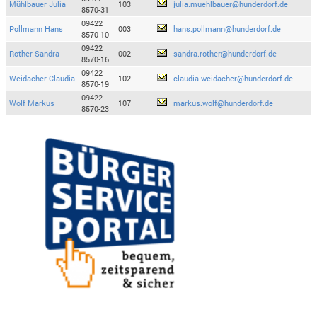
Mühlbauer Julia
103
julia.muehlbauer@hunderdorf.de
8570-31
09422
Pollmann Hans
003
hans.pollmann@hunderdorf.de
8570-10
09422
Rother Sandra
002
sandra.rother@hunderdorf.de
8570-16
09422
Weidacher Claudia
102
claudia.weidacher@hunderdorf.de
8570-19
09422
Wolf Markus
107
markus.wolf@hunderdorf.de
8570-23