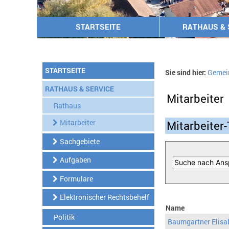
STARTSEITE
RATHAUS & 
STARTSEITE
Sie sind hier:
Gemei
RATHAUS & SERVICE
Mitarbeiter
Rathaus
Mitarbeiter
Mitarbeiter-
Sachgebiete
Aufgaben
Formulare
Elektronischer Rechtsbehelf
Name
Politik
Baumgartner Elisa