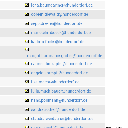
lena.baumgartner@hunderdorf.de
doreen.diewald@hunderdorf.de
sepp.drexler@hunderdorf.de
mario.ehrnboeck@hunderdorf.de
kathrin.fuchs@hunderdorf.de
margot.hartmannsgruber@hunderdorf.de
carmen.holzapfel@hunderdorf.de
angela.krampfl@hunderdorf.de
lisa.macht@hunderdorf.de
julia.muehlbauer@hunderdorf.de
hans.pollmann@hunderdorf.de
sandra.rother@hunderdorf.de
claudia.weidacher@hunderdorf.de
markus.wolf@hunderdorf.de
drucken
nach oben