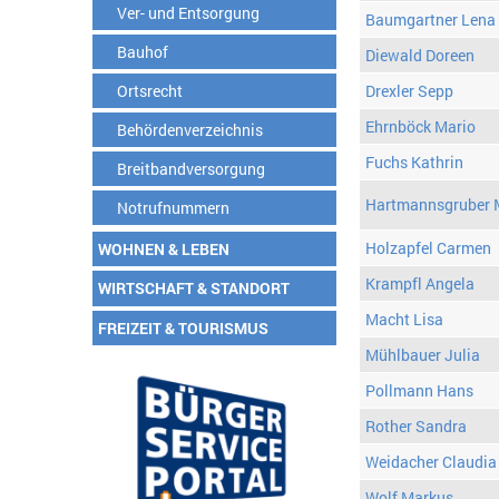
Ver- und Entsorgung
Baumgartner Lena
Bauhof
Diewald Doreen
Ortsrecht
Drexler Sepp
Ehrnböck Mario
Behördenverzeichnis
Fuchs Kathrin
Breitbandversorgung
Hartmannsgruber 
Notrufnummern
Holzapfel Carmen
WOHNEN & LEBEN
Krampfl Angela
WIRTSCHAFT & STANDORT
Macht Lisa
FREIZEIT & TOURISMUS
Mühlbauer Julia
Pollmann Hans
Rother Sandra
Weidacher Claudia
Wolf Markus