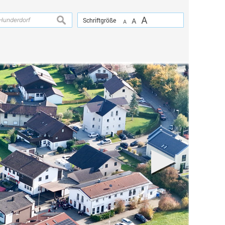
A
suchen
Schriftgröße
A
A