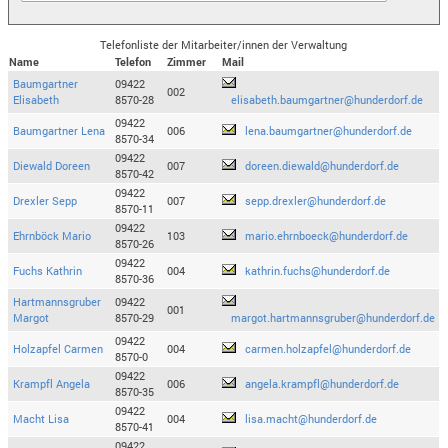
Telefonliste der Mitarbeiter/innen der Verwaltung
Name
Telefon
Zimmer
Mail
Baumgartner
09422
002
Elisabeth
8570-28
elisabeth.baumgartner@hunderdorf.de
09422
Baumgartner Lena
006
lena.baumgartner@hunderdorf.de
8570-34
09422
Diewald Doreen
007
doreen.diewald@hunderdorf.de
8570-42
09422
Drexler Sepp
007
sepp.drexler@hunderdorf.de
8570-11
09422
Ehrnböck Mario
103
mario.ehrnboeck@hunderdorf.de
8570-26
09422
Fuchs Kathrin
004
kathrin.fuchs@hunderdorf.de
8570-36
Hartmannsgruber
09422
001
Margot
8570-29
margot.hartmannsgruber@hunderdorf.de
09422
Holzapfel Carmen
004
carmen.holzapfel@hunderdorf.de
8570-0
09422
Krampfl Angela
006
angela.krampfl@hunderdorf.de
8570-35
09422
Macht Lisa
004
lisa.macht@hunderdorf.de
8570-41
09422