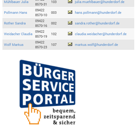
Mühlbauer Julia
103
julia.muehlbauer@hunderdorf.de
8570-31
09422
Pollmann Hans
003
hans.pollmann@hunderdorf.de
8570-10
09422
Rother Sandra
002
sandra.rother@hunderdorf.de
8570-16
09422
Weidacher Claudia
102
claudia.weidacher@hunderdorf.de
8570-19
09422
Wolf Markus
107
markus.wolf@hunderdorf.de
8570-23