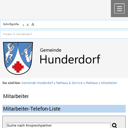
Zum Inhalt
,
zur Navigation
oder
zur Startseite
springen.
chließen
M
A
Schriftgröße
A
A
Sie sind hier:
Gemeinde Hunderdorf
>
Rathaus & Service
>
Rathaus
>
Mitarbeiter
Mitarbeiter
Mitarbeiter-Telefon-Liste