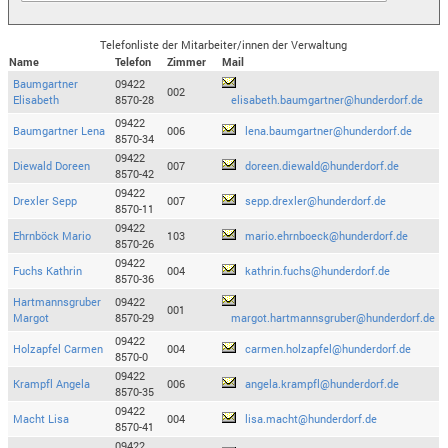
Telefonliste der Mitarbeiter/innen der Verwaltung
Name
Telefon
Zimmer
Mail
Baumgartner
09422
002
Elisabeth
8570-28
elisabeth.baumgartner@hunderdorf.de
09422
Baumgartner Lena
006
lena.baumgartner@hunderdorf.de
8570-34
09422
Diewald Doreen
007
doreen.diewald@hunderdorf.de
8570-42
09422
Drexler Sepp
007
sepp.drexler@hunderdorf.de
8570-11
09422
Ehrnböck Mario
103
mario.ehrnboeck@hunderdorf.de
8570-26
09422
Fuchs Kathrin
004
kathrin.fuchs@hunderdorf.de
8570-36
Hartmannsgruber
09422
001
Margot
8570-29
margot.hartmannsgruber@hunderdorf.de
09422
Holzapfel Carmen
004
carmen.holzapfel@hunderdorf.de
8570-0
09422
Krampfl Angela
006
angela.krampfl@hunderdorf.de
8570-35
09422
Macht Lisa
004
lisa.macht@hunderdorf.de
8570-41
09422