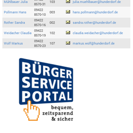
Mühlbauer Julia
103
julia.muehlbauer@hunderdorf.de
8570-31
09422
Pollmann Hans
003
hans.pollmann@hunderdorf.de
8570-10
09422
Rother Sandra
002
sandra.rother@hunderdorf.de
8570-16
09422
Weidacher Claudia
102
claudia.weidacher@hunderdorf.de
8570-19
09422
Wolf Markus
107
markus.wolf@hunderdorf.de
8570-23