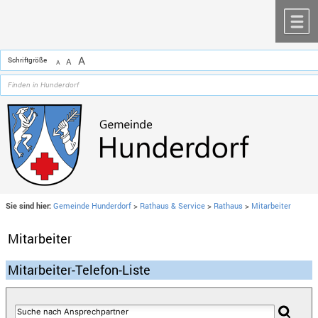
Zum Inhalt
,
zur Navigation
oder
zur Startseite
springen.
chließen
M
A
Schriftgröße
A
A
Sie sind hier:
Gemeinde Hunderdorf
>
Rathaus & Service
>
Rathaus
>
Mitarbeiter
Mitarbeiter
Mitarbeiter-Telefon-Liste