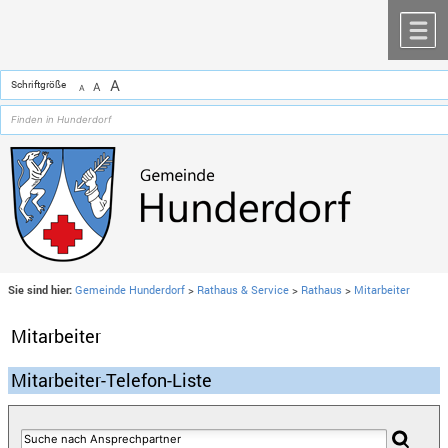
Zum Inhalt
,
zur Navigation
oder
zur Startseite
springen.
chließen
M
A
Schriftgröße
A
A
Sie sind hier:
Gemeinde Hunderdorf
>
Rathaus & Service
>
Rathaus
>
Mitarbeiter
Mitarbeiter
Mitarbeiter-Telefon-Liste