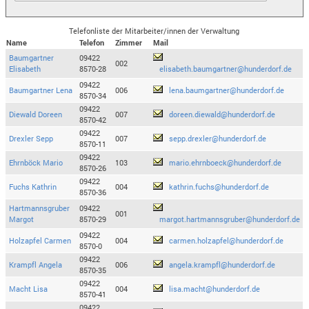
Telefonliste der Mitarbeiter/innen der Verwaltung
Name
Telefon
Zimmer
Mail
Baumgartner
09422
002
Elisabeth
8570-28
elisabeth.baumgartner@hunderdorf.de
09422
Baumgartner Lena
006
lena.baumgartner@hunderdorf.de
8570-34
09422
Diewald Doreen
007
doreen.diewald@hunderdorf.de
8570-42
09422
Drexler Sepp
007
sepp.drexler@hunderdorf.de
8570-11
09422
Ehrnböck Mario
103
mario.ehrnboeck@hunderdorf.de
8570-26
09422
Fuchs Kathrin
004
kathrin.fuchs@hunderdorf.de
8570-36
Hartmannsgruber
09422
001
Margot
8570-29
margot.hartmannsgruber@hunderdorf.de
09422
Holzapfel Carmen
004
carmen.holzapfel@hunderdorf.de
8570-0
09422
Krampfl Angela
006
angela.krampfl@hunderdorf.de
8570-35
09422
Macht Lisa
004
lisa.macht@hunderdorf.de
8570-41
09422