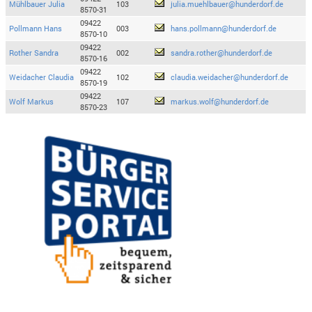
Mühlbauer Julia
103
julia.muehlbauer@hunderdorf.de
8570-31
09422
Pollmann Hans
003
hans.pollmann@hunderdorf.de
8570-10
09422
Rother Sandra
002
sandra.rother@hunderdorf.de
8570-16
09422
Weidacher Claudia
102
claudia.weidacher@hunderdorf.de
8570-19
09422
Wolf Markus
107
markus.wolf@hunderdorf.de
8570-23