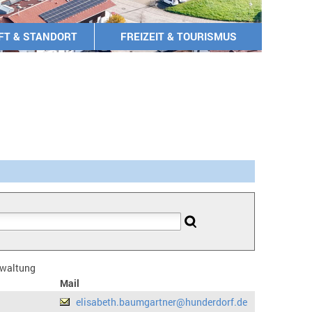
FT & STANDORT
FREIZEIT & TOURISMUS
erwaltung
Mail
elisabeth.baumgartner@hunderdorf.de