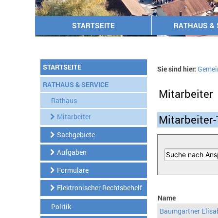
STARTSEITE
RATHAUS & 
STARTSEITE
Sie sind hier:
Gemei
RATHAUS & SERVICE
Mitarbeiter
Rathaus
Mitarbeiter
Mitarbeiter-
Sachgebiete
Aufgaben
Formulare
Elektronischer Rechtsbehelf
Name
Politik
Baumgartner Elisa