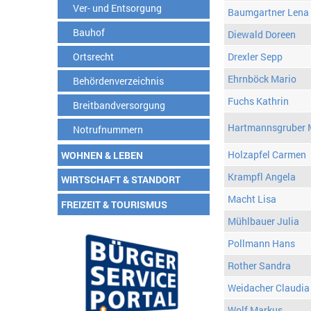
Ver- und Entsorgung
Baumgartner Lena
Bauhof
Diewald Doreen
Ortsrecht
Drexler Sepp
Ehrnböck Mario
Behördenverzeichnis
Fuchs Kathrin
Breitbandversorgung
Hartmannsgruber 
Notrufnummern
Holzapfel Carmen
WOHNEN & LEBEN
Krampfl Angela
WIRTSCHAFT & STANDORT
Macht Lisa
FREIZEIT & TOURISMUS
Mühlbauer Julia
Pollmann Hans
Rother Sandra
Weidacher Claudia
Wolf Markus