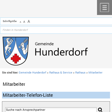
Zum Inhalt
,
zur Navigation
oder
zur Startseite
springen.
chließen
M
A
Schriftgröße
A
A
Sie sind hier:
Gemeinde Hunderdorf
>
Rathaus & Service
>
Rathaus
>
Mitarbeiter
Mitarbeiter
Mitarbeiter-Telefon-Liste