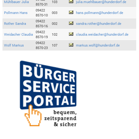
Mühlbauer Julia
103
julia.muehlbauer@hunderdorf.de
8570-31
09422
Pollmann Hans
003
hans.pollmann@hunderdorf.de
8570-10
09422
Rother Sandra
002
sandra.rother@hunderdorf.de
8570-16
09422
Weidacher Claudia
102
claudia.weidacher@hunderdorf.de
8570-19
09422
Wolf Markus
107
markus.wolf@hunderdorf.de
8570-23