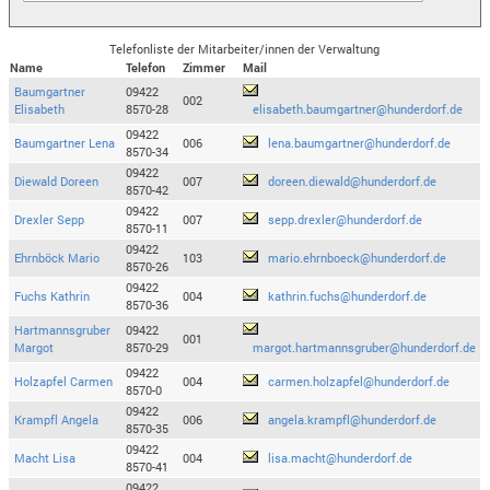
Telefonliste der Mitarbeiter/innen der Verwaltung
Name
Telefon
Zimmer
Mail
Baumgartner
09422
002
Elisabeth
8570-28
elisabeth.baumgartner@hunderdorf.de
09422
Baumgartner Lena
006
lena.baumgartner@hunderdorf.de
8570-34
09422
Diewald Doreen
007
doreen.diewald@hunderdorf.de
8570-42
09422
Drexler Sepp
007
sepp.drexler@hunderdorf.de
8570-11
09422
Ehrnböck Mario
103
mario.ehrnboeck@hunderdorf.de
8570-26
09422
Fuchs Kathrin
004
kathrin.fuchs@hunderdorf.de
8570-36
Hartmannsgruber
09422
001
Margot
8570-29
margot.hartmannsgruber@hunderdorf.de
09422
Holzapfel Carmen
004
carmen.holzapfel@hunderdorf.de
8570-0
09422
Krampfl Angela
006
angela.krampfl@hunderdorf.de
8570-35
09422
Macht Lisa
004
lisa.macht@hunderdorf.de
8570-41
09422