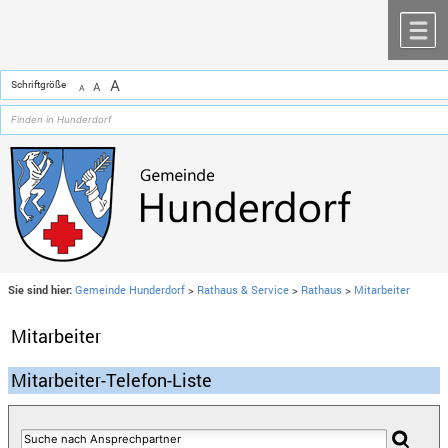
Zum Inhalt
,
zur Navigation
oder
zur Startseite
springen.
chließen
M
A
Schriftgröße
A
A
Sie sind hier:
Gemeinde Hunderdorf
>
Rathaus & Service
>
Rathaus
>
Mitarbeiter
Mitarbeiter
Mitarbeiter-Telefon-Liste