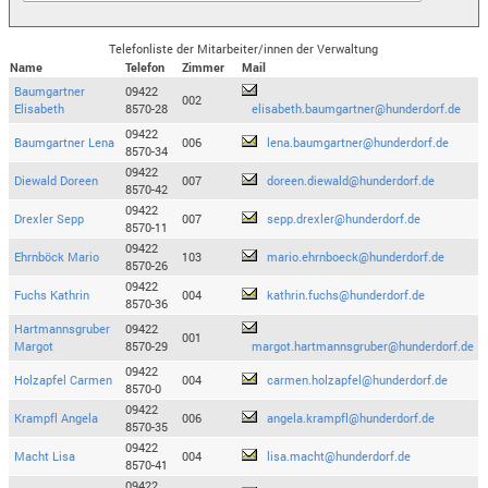
Telefonliste der Mitarbeiter/innen der Verwaltung
Name
Telefon
Zimmer
Mail
Baumgartner
09422
002
Elisabeth
8570-28
elisabeth.baumgartner@hunderdorf.de
09422
Baumgartner Lena
006
lena.baumgartner@hunderdorf.de
8570-34
09422
Diewald Doreen
007
doreen.diewald@hunderdorf.de
8570-42
09422
Drexler Sepp
007
sepp.drexler@hunderdorf.de
8570-11
09422
Ehrnböck Mario
103
mario.ehrnboeck@hunderdorf.de
8570-26
09422
Fuchs Kathrin
004
kathrin.fuchs@hunderdorf.de
8570-36
Hartmannsgruber
09422
001
Margot
8570-29
margot.hartmannsgruber@hunderdorf.de
09422
Holzapfel Carmen
004
carmen.holzapfel@hunderdorf.de
8570-0
09422
Krampfl Angela
006
angela.krampfl@hunderdorf.de
8570-35
09422
Macht Lisa
004
lisa.macht@hunderdorf.de
8570-41
09422