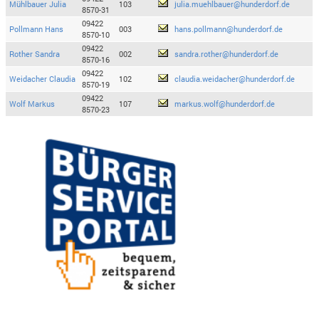
Mühlbauer Julia
103
julia.muehlbauer@hunderdorf.de
8570-31
09422
Pollmann Hans
003
hans.pollmann@hunderdorf.de
8570-10
09422
Rother Sandra
002
sandra.rother@hunderdorf.de
8570-16
09422
Weidacher Claudia
102
claudia.weidacher@hunderdorf.de
8570-19
09422
Wolf Markus
107
markus.wolf@hunderdorf.de
8570-23