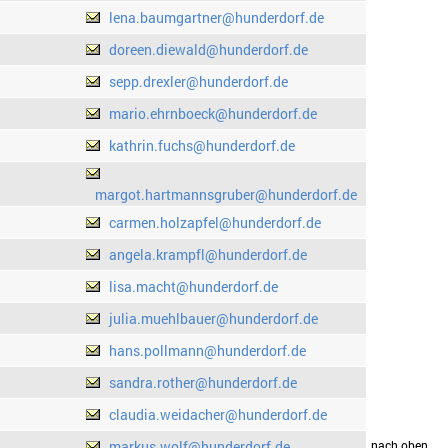
lena.baumgartner@hunderdorf.de
doreen.diewald@hunderdorf.de
sepp.drexler@hunderdorf.de
mario.ehrnboeck@hunderdorf.de
kathrin.fuchs@hunderdorf.de
margot.hartmannsgruber@hunderdorf.de
carmen.holzapfel@hunderdorf.de
angela.krampfl@hunderdorf.de
lisa.macht@hunderdorf.de
julia.muehlbauer@hunderdorf.de
hans.pollmann@hunderdorf.de
sandra.rother@hunderdorf.de
claudia.weidacher@hunderdorf.de
markus.wolf@hunderdorf.de
drucken
nach oben