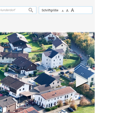
A
suchen
Schriftgröße
A
A