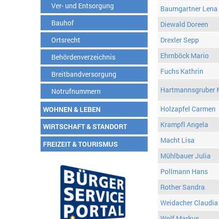
Ver- und Entsorgung
Baumgartner Lena
Bauhof
Diewald Doreen
Ortsrecht
Drexler Sepp
Ehrnböck Mario
Behördenverzeichnis
Fuchs Kathrin
Breitbandversorgung
Hartmannsgruber 
Notrufnummern
Holzapfel Carmen
WOHNEN & LEBEN
Krampfl Angela
WIRTSCHAFT & STANDORT
Macht Lisa
FREIZEIT & TOURISMUS
Mühlbauer Julia
Pollmann Hans
Rother Sandra
Weidacher Claudia
Wolf Markus