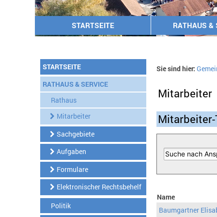
STARTSEITE
RATHAUS & 
STARTSEITE
Sie sind hier:
Gemei
RATHAUS & SERVICE
Mitarbeiter
Rathaus
Mitarbeiter
Mitarbeiter-
Sachgebiete
Aufgaben
Formulare
Elektronischer Rechtsbehelf
Name
Politik
Baumgartner Elisa