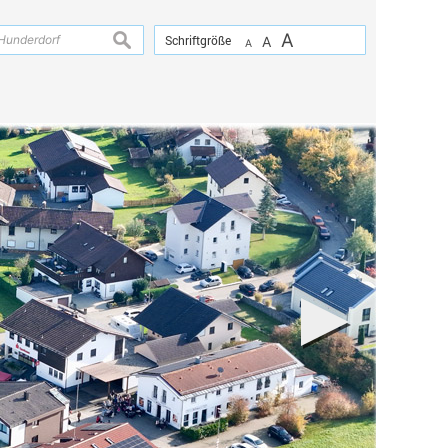
A
suchen
Schriftgröße
A
A