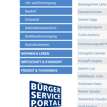
Ver- und Entsorgung
Baumgartner Lena
Bauhof
Diewald Doreen
Ortsrecht
Drexler Sepp
Ehrnböck Mario
Behördenverzeichnis
Fuchs Kathrin
Breitbandversorgung
Hartmannsgruber 
Notrufnummern
Holzapfel Carmen
WOHNEN & LEBEN
Krampfl Angela
WIRTSCHAFT & STANDORT
Macht Lisa
FREIZEIT & TOURISMUS
Mühlbauer Julia
Pollmann Hans
Rother Sandra
Weidacher Claudia
Wolf Markus