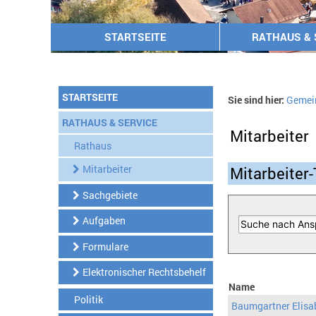
STARTSEITE
RATHAUS & 
STARTSEITE
Sie sind hier:
Gemei
RATHAUS & SERVICE
Mitarbeiter
Rathaus
Mitarbeiter
Mitarbeiter-
Sachgebiete
Aufgaben
Formulare
Elektronischer Rechtsbehelf
Name
Politik
Baumgartner Elisa