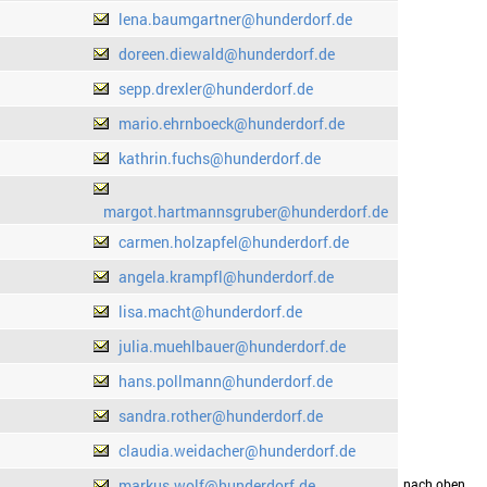
lena.baumgartner@hunderdorf.de
doreen.diewald@hunderdorf.de
sepp.drexler@hunderdorf.de
mario.ehrnboeck@hunderdorf.de
kathrin.fuchs@hunderdorf.de
margot.hartmannsgruber@hunderdorf.de
carmen.holzapfel@hunderdorf.de
angela.krampfl@hunderdorf.de
lisa.macht@hunderdorf.de
julia.muehlbauer@hunderdorf.de
hans.pollmann@hunderdorf.de
sandra.rother@hunderdorf.de
claudia.weidacher@hunderdorf.de
markus.wolf@hunderdorf.de
drucken
nach oben