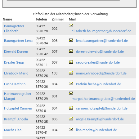
Telefonliste der Mitarbeiter/innen der Verwaltung
Name
Telefon
Zimmer
Mail
Baumgartner
09422
002
Elisabeth
8570-28
elisabeth.baumgartner@hunderdorf.de
09422
Baumgartner Lena
006
lena.baumgartner@hunderdorf.de
8570-34
09422
Diewald Doreen
007
doreen.diewald@hunderdorf.de
8570-42
09422
Drexler Sepp
007
sepp.drexler@hunderdorf.de
8570-11
09422
Ehrnböck Mario
103
mario.ehrnboeck@hunderdorf.de
8570-26
09422
Fuchs Kathrin
004
kathrin.fuchs@hunderdorf.de
8570-36
Hartmannsgruber
09422
001
Margot
8570-29
margot.hartmannsgruber@hunderdorf.de
09422
Holzapfel Carmen
004
carmen.holzapfel@hunderdorf.de
8570-0
09422
Krampfl Angela
006
angela.krampfl@hunderdorf.de
8570-35
09422
Macht Lisa
004
lisa.macht@hunderdorf.de
8570-41
09422