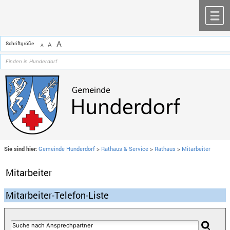
Zum Inhalt
,
zur Navigation
oder
zur Startseite
springen.
chließen
M
A
Schriftgröße
A
A
Sie sind hier:
Gemeinde Hunderdorf
>
Rathaus & Service
>
Rathaus
>
Mitarbeiter
Mitarbeiter
Mitarbeiter-Telefon-Liste