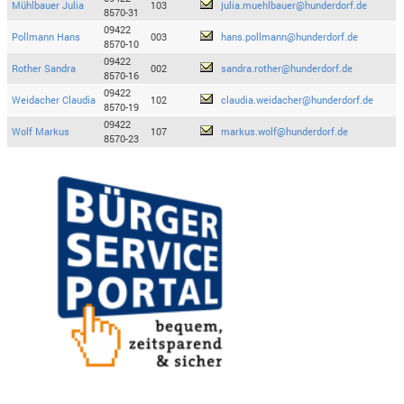
Mühlbauer Julia
103
julia.muehlbauer@hunderdorf.de
8570-31
09422
Pollmann Hans
003
hans.pollmann@hunderdorf.de
8570-10
09422
Rother Sandra
002
sandra.rother@hunderdorf.de
8570-16
09422
Weidacher Claudia
102
claudia.weidacher@hunderdorf.de
8570-19
09422
Wolf Markus
107
markus.wolf@hunderdorf.de
8570-23