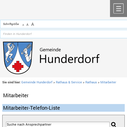
Zum Inhalt
,
zur Navigation
oder
zur Startseite
springen.
chließen
M
A
Schriftgröße
A
A
Sie sind hier:
Gemeinde Hunderdorf
>
Rathaus & Service
>
Rathaus
>
Mitarbeiter
Mitarbeiter
Mitarbeiter-Telefon-Liste