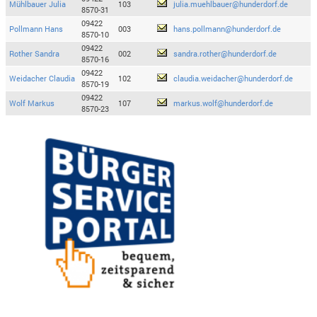
Mühlbauer Julia
103
julia.muehlbauer@hunderdorf.de
8570-31
09422
Pollmann Hans
003
hans.pollmann@hunderdorf.de
8570-10
09422
Rother Sandra
002
sandra.rother@hunderdorf.de
8570-16
09422
Weidacher Claudia
102
claudia.weidacher@hunderdorf.de
8570-19
09422
Wolf Markus
107
markus.wolf@hunderdorf.de
8570-23