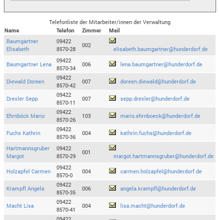
Telefonliste der Mitarbeiter/innen der Verwaltung
Name
Telefon
Zimmer
Mail
Baumgartner
09422
002
Elisabeth
8570-28
elisabeth.baumgartner@hunderdorf.de
09422
Baumgartner Lena
006
lena.baumgartner@hunderdorf.de
8570-34
09422
Diewald Doreen
007
doreen.diewald@hunderdorf.de
8570-42
09422
Drexler Sepp
007
sepp.drexler@hunderdorf.de
8570-11
09422
Ehrnböck Mario
103
mario.ehrnboeck@hunderdorf.de
8570-26
09422
Fuchs Kathrin
004
kathrin.fuchs@hunderdorf.de
8570-36
Hartmannsgruber
09422
001
Margot
8570-29
margot.hartmannsgruber@hunderdorf.de
09422
Holzapfel Carmen
004
carmen.holzapfel@hunderdorf.de
8570-0
09422
Krampfl Angela
006
angela.krampfl@hunderdorf.de
8570-35
09422
Macht Lisa
004
lisa.macht@hunderdorf.de
8570-41
09422