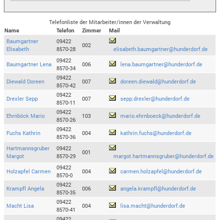
Telefonliste der Mitarbeiter/innen der Verwaltung
Name
Telefon
Zimmer
Mail
Baumgartner
09422
002
Elisabeth
8570-28
elisabeth.baumgartner@hunderdorf.de
09422
Baumgartner Lena
006
lena.baumgartner@hunderdorf.de
8570-34
09422
Diewald Doreen
007
doreen.diewald@hunderdorf.de
8570-42
09422
Drexler Sepp
007
sepp.drexler@hunderdorf.de
8570-11
09422
Ehrnböck Mario
103
mario.ehrnboeck@hunderdorf.de
8570-26
09422
Fuchs Kathrin
004
kathrin.fuchs@hunderdorf.de
8570-36
Hartmannsgruber
09422
001
Margot
8570-29
margot.hartmannsgruber@hunderdorf.de
09422
Holzapfel Carmen
004
carmen.holzapfel@hunderdorf.de
8570-0
09422
Krampfl Angela
006
angela.krampfl@hunderdorf.de
8570-35
09422
Macht Lisa
004
lisa.macht@hunderdorf.de
8570-41
09422