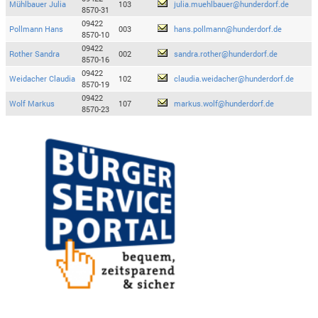
Mühlbauer Julia
103
julia.muehlbauer@hunderdorf.de
8570-31
09422
Pollmann Hans
003
hans.pollmann@hunderdorf.de
8570-10
09422
Rother Sandra
002
sandra.rother@hunderdorf.de
8570-16
09422
Weidacher Claudia
102
claudia.weidacher@hunderdorf.de
8570-19
09422
Wolf Markus
107
markus.wolf@hunderdorf.de
8570-23