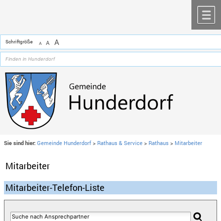
Zum Inhalt
,
zur Navigation
oder
zur Startseite
springen.
chließen
M
A
Schriftgröße
A
A
Sie sind hier:
Gemeinde Hunderdorf
>
Rathaus & Service
>
Rathaus
>
Mitarbeiter
Mitarbeiter
Mitarbeiter-Telefon-Liste