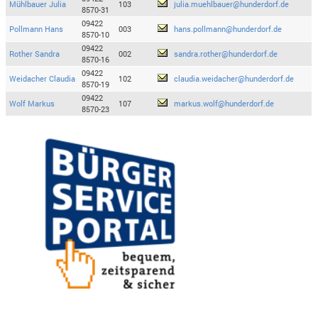
Mühlbauer Julia
103
julia.muehlbauer@hunderdorf.de
8570-31
09422
Pollmann Hans
003
hans.pollmann@hunderdorf.de
8570-10
09422
Rother Sandra
002
sandra.rother@hunderdorf.de
8570-16
09422
Weidacher Claudia
102
claudia.weidacher@hunderdorf.de
8570-19
09422
Wolf Markus
107
markus.wolf@hunderdorf.de
8570-23