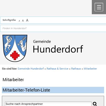
Zum Inhalt
,
zur Navigation
oder
zur Startseite
springen.
chließen
M
A
Schriftgröße
A
A
Sie sind hier:
Gemeinde Hunderdorf
>
Rathaus & Service
>
Rathaus
>
Mitarbeiter
Mitarbeiter
Mitarbeiter-Telefon-Liste