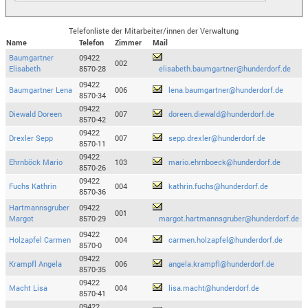
Telefonliste der Mitarbeiter/innen der Verwaltung
Name
Telefon
Zimmer
Mail
Baumgartner
09422
002
Elisabeth
8570-28
elisabeth.baumgartner@hunderdorf.de
09422
Baumgartner Lena
006
lena.baumgartner@hunderdorf.de
8570-34
09422
Diewald Doreen
007
doreen.diewald@hunderdorf.de
8570-42
09422
Drexler Sepp
007
sepp.drexler@hunderdorf.de
8570-11
09422
Ehrnböck Mario
103
mario.ehrnboeck@hunderdorf.de
8570-26
09422
Fuchs Kathrin
004
kathrin.fuchs@hunderdorf.de
8570-36
Hartmannsgruber
09422
001
Margot
8570-29
margot.hartmannsgruber@hunderdorf.de
09422
Holzapfel Carmen
004
carmen.holzapfel@hunderdorf.de
8570-0
09422
Krampfl Angela
006
angela.krampfl@hunderdorf.de
8570-35
09422
Macht Lisa
004
lisa.macht@hunderdorf.de
8570-41
09422