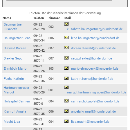
Telefonliste der Mitarbeiter/innen der Verwaltung
Name
Telefon
Zimmer
Mail
Baumgartner
09422
002
Elisabeth
8570-28
elisabeth.baumgartner@hunderdorf.de
09422
Baumgartner Lena
006
lena.baumgartner@hunderdorf.de
8570-34
09422
Diewald Doreen
007
doreen.diewald@hunderdorf.de
8570-42
09422
Drexler Sepp
007
sepp.drexler@hunderdorf.de
8570-11
09422
Ehrnböck Mario
103
mario.ehrnboeck@hunderdorf.de
8570-26
09422
Fuchs Kathrin
004
kathrin.fuchs@hunderdorf.de
8570-36
Hartmannsgruber
09422
001
Margot
8570-29
margot.hartmannsgruber@hunderdorf.de
09422
Holzapfel Carmen
004
carmen.holzapfel@hunderdorf.de
8570-0
09422
Krampfl Angela
006
angela.krampfl@hunderdorf.de
8570-35
09422
Macht Lisa
004
lisa.macht@hunderdorf.de
8570-41
09422