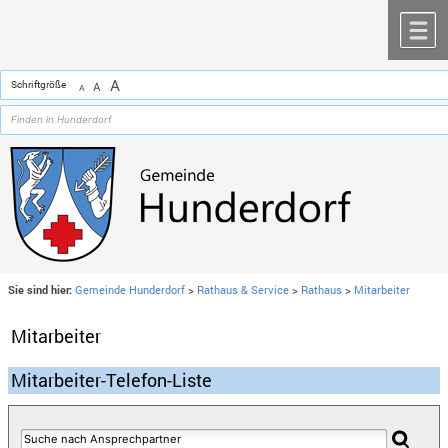
Zum Inhalt
,
zur Navigation
oder
zur Startseite
springen.
chließen
M
A
Schriftgröße
A
A
Sie sind hier:
Gemeinde Hunderdorf
>
Rathaus & Service
>
Rathaus
>
Mitarbeiter
Mitarbeiter
Mitarbeiter-Telefon-Liste