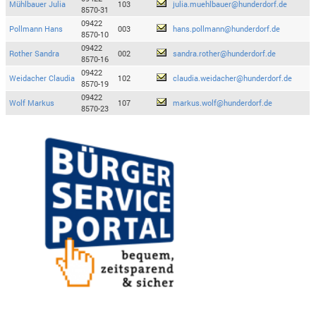
Mühlbauer Julia
103
julia.muehlbauer@hunderdorf.de
8570-31
09422
Pollmann Hans
003
hans.pollmann@hunderdorf.de
8570-10
09422
Rother Sandra
002
sandra.rother@hunderdorf.de
8570-16
09422
Weidacher Claudia
102
claudia.weidacher@hunderdorf.de
8570-19
09422
Wolf Markus
107
markus.wolf@hunderdorf.de
8570-23