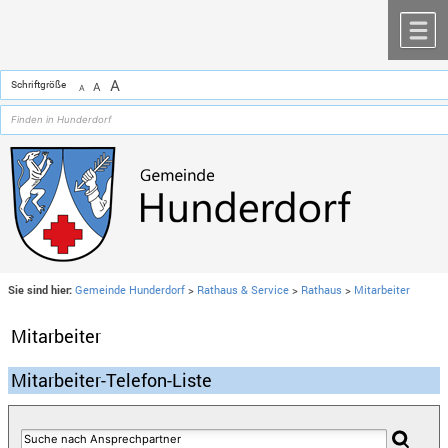
Zum Inhalt
,
zur Navigation
oder
zur Startseite
springen.
chließen
M
A
Schriftgröße
A
A
Sie sind hier:
Gemeinde Hunderdorf
>
Rathaus & Service
>
Rathaus
>
Mitarbeiter
Mitarbeiter
Mitarbeiter-Telefon-Liste