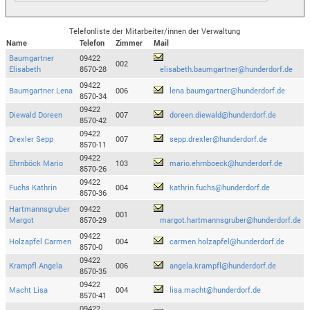
Telefonliste der Mitarbeiter/innen der Verwaltung
Name
Telefon
Zimmer
Mail
Baumgartner
09422
002
Elisabeth
8570-28
elisabeth.baumgartner@hunderdorf.de
09422
Baumgartner Lena
006
lena.baumgartner@hunderdorf.de
8570-34
09422
Diewald Doreen
007
doreen.diewald@hunderdorf.de
8570-42
09422
Drexler Sepp
007
sepp.drexler@hunderdorf.de
8570-11
09422
Ehrnböck Mario
103
mario.ehrnboeck@hunderdorf.de
8570-26
09422
Fuchs Kathrin
004
kathrin.fuchs@hunderdorf.de
8570-36
Hartmannsgruber
09422
001
Margot
8570-29
margot.hartmannsgruber@hunderdorf.de
09422
Holzapfel Carmen
004
carmen.holzapfel@hunderdorf.de
8570-0
09422
Krampfl Angela
006
angela.krampfl@hunderdorf.de
8570-35
09422
Macht Lisa
004
lisa.macht@hunderdorf.de
8570-41
09422