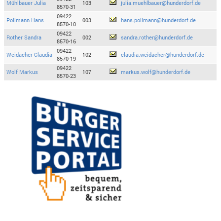
Mühlbauer Julia
103
julia.muehlbauer@hunderdorf.de
8570-31
09422
Pollmann Hans
003
hans.pollmann@hunderdorf.de
8570-10
09422
Rother Sandra
002
sandra.rother@hunderdorf.de
8570-16
09422
Weidacher Claudia
102
claudia.weidacher@hunderdorf.de
8570-19
09422
Wolf Markus
107
markus.wolf@hunderdorf.de
8570-23