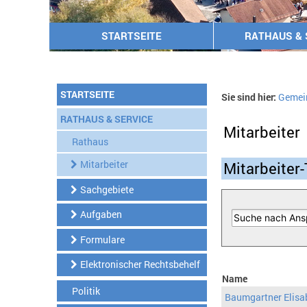
STARTSEITE
RATHAUS & 
STARTSEITE
Sie sind hier:
Gemei
RATHAUS & SERVICE
Mitarbeiter
Rathaus
Mitarbeiter
Mitarbeiter-
Sachgebiete
Aufgaben
Formulare
Elektronischer Rechtsbehelf
Name
Politik
Baumgartner Elisa