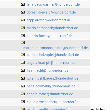
lena.baumgartner@hunderdorf.de
doreen.diewald@hunderdorf.de
sepp.drexler@hunderdorf.de
mario.ehrnboeck@hunderdorf.de
kathrin.fuchs@hunderdorf.de
margot.hartmannsgruber@hunderdorf.de
carmen.holzapfel@hunderdorf.de
angela.krampfl@hunderdorf.de
lisa.macht@hunderdorf.de
julia.muehlbauer@hunderdorf.de
hans.pollmann@hunderdorf.de
sandra.rother@hunderdorf.de
claudia.weidacher@hunderdorf.de
markus.wolf@hunderdorf.de
drucken
nach oben