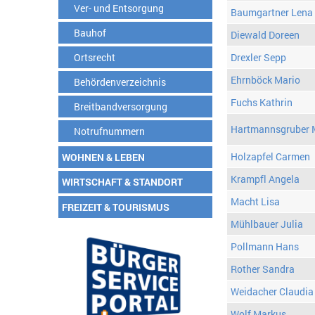
Ver- und Entsorgung
Baumgartner Lena
Bauhof
Diewald Doreen
Ortsrecht
Drexler Sepp
Ehrnböck Mario
Behördenverzeichnis
Fuchs Kathrin
Breitbandversorgung
Hartmannsgruber 
Notrufnummern
Holzapfel Carmen
WOHNEN & LEBEN
Krampfl Angela
WIRTSCHAFT & STANDORT
Macht Lisa
FREIZEIT & TOURISMUS
Mühlbauer Julia
Pollmann Hans
Rother Sandra
Weidacher Claudia
Wolf Markus