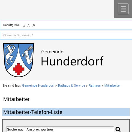
Zum Inhalt
,
zur Navigation
oder
zur Startseite
springen.
chließen
M
A
Schriftgröße
A
A
Sie sind hier:
Gemeinde Hunderdorf
>
Rathaus & Service
>
Rathaus
>
Mitarbeiter
Mitarbeiter
Mitarbeiter-Telefon-Liste