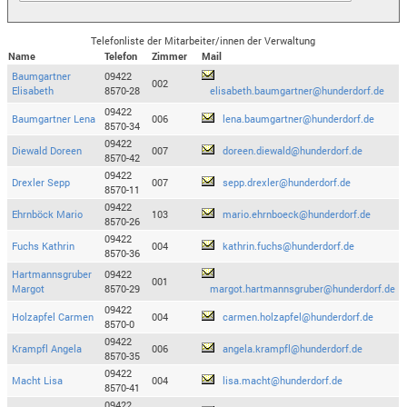
Telefonliste der Mitarbeiter/innen der Verwaltung
Name
Telefon
Zimmer
Mail
Baumgartner
09422
002
Elisabeth
8570-28
elisabeth.baumgartner@hunderdorf.de
09422
Baumgartner Lena
006
lena.baumgartner@hunderdorf.de
8570-34
09422
Diewald Doreen
007
doreen.diewald@hunderdorf.de
8570-42
09422
Drexler Sepp
007
sepp.drexler@hunderdorf.de
8570-11
09422
Ehrnböck Mario
103
mario.ehrnboeck@hunderdorf.de
8570-26
09422
Fuchs Kathrin
004
kathrin.fuchs@hunderdorf.de
8570-36
Hartmannsgruber
09422
001
Margot
8570-29
margot.hartmannsgruber@hunderdorf.de
09422
Holzapfel Carmen
004
carmen.holzapfel@hunderdorf.de
8570-0
09422
Krampfl Angela
006
angela.krampfl@hunderdorf.de
8570-35
09422
Macht Lisa
004
lisa.macht@hunderdorf.de
8570-41
09422