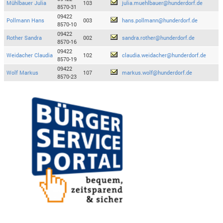
Mühlbauer Julia
103
julia.muehlbauer@hunderdorf.de
8570-31
09422
Pollmann Hans
003
hans.pollmann@hunderdorf.de
8570-10
09422
Rother Sandra
002
sandra.rother@hunderdorf.de
8570-16
09422
Weidacher Claudia
102
claudia.weidacher@hunderdorf.de
8570-19
09422
Wolf Markus
107
markus.wolf@hunderdorf.de
8570-23