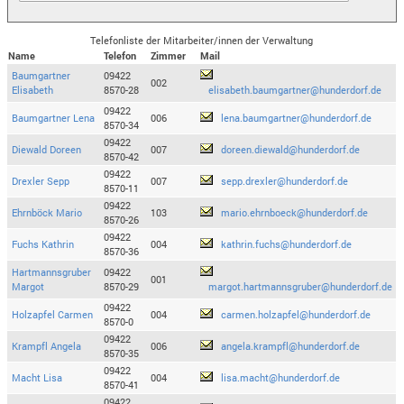
Telefonliste der Mitarbeiter/innen der Verwaltung
Name
Telefon
Zimmer
Mail
Baumgartner
09422
002
Elisabeth
8570-28
elisabeth.baumgartner@hunderdorf.de
09422
Baumgartner Lena
006
lena.baumgartner@hunderdorf.de
8570-34
09422
Diewald Doreen
007
doreen.diewald@hunderdorf.de
8570-42
09422
Drexler Sepp
007
sepp.drexler@hunderdorf.de
8570-11
09422
Ehrnböck Mario
103
mario.ehrnboeck@hunderdorf.de
8570-26
09422
Fuchs Kathrin
004
kathrin.fuchs@hunderdorf.de
8570-36
Hartmannsgruber
09422
001
Margot
8570-29
margot.hartmannsgruber@hunderdorf.de
09422
Holzapfel Carmen
004
carmen.holzapfel@hunderdorf.de
8570-0
09422
Krampfl Angela
006
angela.krampfl@hunderdorf.de
8570-35
09422
Macht Lisa
004
lisa.macht@hunderdorf.de
8570-41
09422