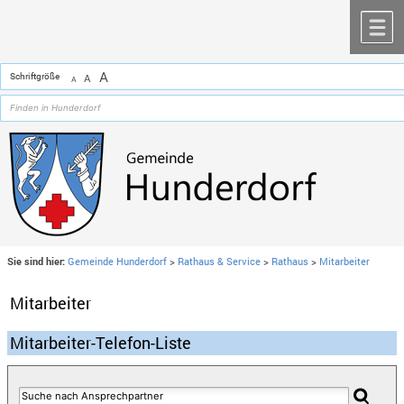
Zum Inhalt
,
zur Navigation
oder
zur Startseite
springen.
chließen
M
A
Schriftgröße
A
A
Sie sind hier:
Gemeinde Hunderdorf
>
Rathaus & Service
>
Rathaus
>
Mitarbeiter
Mitarbeiter
Mitarbeiter-Telefon-Liste