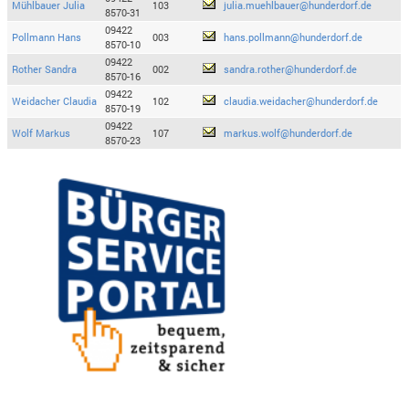
Mühlbauer Julia
103
julia.muehlbauer@hunderdorf.de
8570-31
09422
Pollmann Hans
003
hans.pollmann@hunderdorf.de
8570-10
09422
Rother Sandra
002
sandra.rother@hunderdorf.de
8570-16
09422
Weidacher Claudia
102
claudia.weidacher@hunderdorf.de
8570-19
09422
Wolf Markus
107
markus.wolf@hunderdorf.de
8570-23