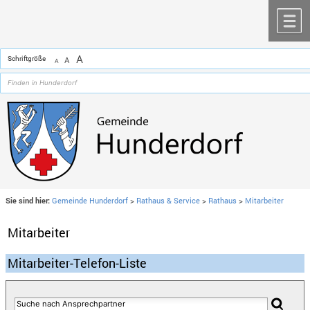
Zum Inhalt
,
zur Navigation
oder
zur Startseite
springen.
chließen
M
A
Schriftgröße
A
A
Sie sind hier:
Gemeinde Hunderdorf
>
Rathaus & Service
>
Rathaus
>
Mitarbeiter
Mitarbeiter
Mitarbeiter-Telefon-Liste