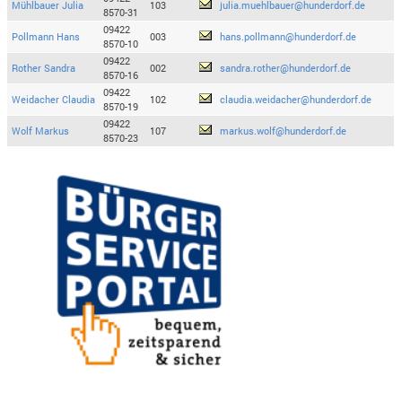
Mühlbauer Julia
103
julia.muehlbauer@hunderdorf.de
8570-31
09422
Pollmann Hans
003
hans.pollmann@hunderdorf.de
8570-10
09422
Rother Sandra
002
sandra.rother@hunderdorf.de
8570-16
09422
Weidacher Claudia
102
claudia.weidacher@hunderdorf.de
8570-19
09422
Wolf Markus
107
markus.wolf@hunderdorf.de
8570-23