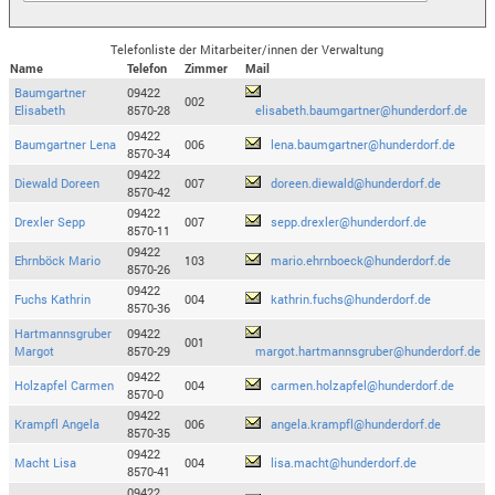
Telefonliste der Mitarbeiter/innen der Verwaltung
Name
Telefon
Zimmer
Mail
Baumgartner
09422
002
Elisabeth
8570-28
elisabeth.baumgartner@hunderdorf.de
09422
Baumgartner Lena
006
lena.baumgartner@hunderdorf.de
8570-34
09422
Diewald Doreen
007
doreen.diewald@hunderdorf.de
8570-42
09422
Drexler Sepp
007
sepp.drexler@hunderdorf.de
8570-11
09422
Ehrnböck Mario
103
mario.ehrnboeck@hunderdorf.de
8570-26
09422
Fuchs Kathrin
004
kathrin.fuchs@hunderdorf.de
8570-36
Hartmannsgruber
09422
001
Margot
8570-29
margot.hartmannsgruber@hunderdorf.de
09422
Holzapfel Carmen
004
carmen.holzapfel@hunderdorf.de
8570-0
09422
Krampfl Angela
006
angela.krampfl@hunderdorf.de
8570-35
09422
Macht Lisa
004
lisa.macht@hunderdorf.de
8570-41
09422