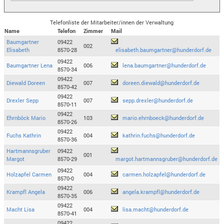
Telefonliste der Mitarbeiter/innen der Verwaltung
Name
Telefon
Zimmer
Mail
Baumgartner
09422
002
Elisabeth
8570-28
elisabeth.baumgartner@hunderdorf.de
09422
Baumgartner Lena
006
lena.baumgartner@hunderdorf.de
8570-34
09422
Diewald Doreen
007
doreen.diewald@hunderdorf.de
8570-42
09422
Drexler Sepp
007
sepp.drexler@hunderdorf.de
8570-11
09422
Ehrnböck Mario
103
mario.ehrnboeck@hunderdorf.de
8570-26
09422
Fuchs Kathrin
004
kathrin.fuchs@hunderdorf.de
8570-36
Hartmannsgruber
09422
001
Margot
8570-29
margot.hartmannsgruber@hunderdorf.de
09422
Holzapfel Carmen
004
carmen.holzapfel@hunderdorf.de
8570-0
09422
Krampfl Angela
006
angela.krampfl@hunderdorf.de
8570-35
09422
Macht Lisa
004
lisa.macht@hunderdorf.de
8570-41
09422