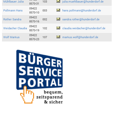
Mühlbauer Julia
103
julia.muehlbauer@hunderdorf.de
8570-31
09422
Pollmann Hans
003
hans.pollmann@hunderdorf.de
8570-10
09422
Rother Sandra
002
sandra.rother@hunderdorf.de
8570-16
09422
Weidacher Claudia
102
claudia.weidacher@hunderdorf.de
8570-19
09422
Wolf Markus
107
markus.wolf@hunderdorf.de
8570-23