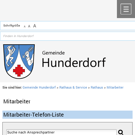
Zum Inhalt
,
zur Navigation
oder
zur Startseite
springen.
chließen
M
A
Schriftgröße
A
A
Sie sind hier:
Gemeinde Hunderdorf
>
Rathaus & Service
>
Rathaus
>
Mitarbeiter
Mitarbeiter
Mitarbeiter-Telefon-Liste