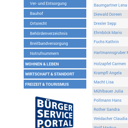
Ver- und Entsorgung
Baumgartner Lena
Bauhof
Diewald Doreen
Ortsrecht
Drexler Sepp
Ehrnböck Mario
Behördenverzeichnis
Fuchs Kathrin
Breitbandversorgung
Hartmannsgruber 
Notrufnummern
Holzapfel Carmen
WOHNEN & LEBEN
Krampfl Angela
WIRTSCHAFT & STANDORT
Macht Lisa
FREIZEIT & TOURISMUS
Mühlbauer Julia
Pollmann Hans
Rother Sandra
Weidacher Claudia
Wolf Markus