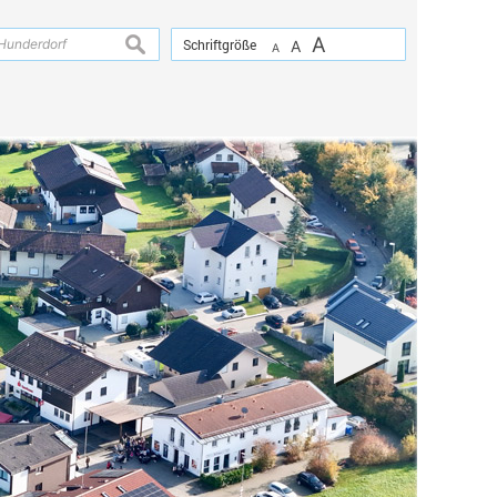
A
suchen
Schriftgröße
A
A