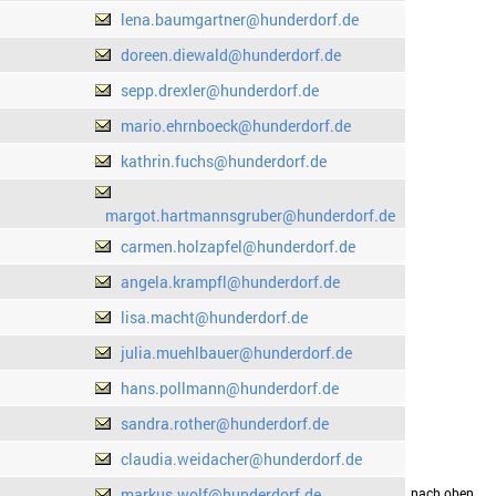
lena.baumgartner@hunderdorf.de
doreen.diewald@hunderdorf.de
sepp.drexler@hunderdorf.de
mario.ehrnboeck@hunderdorf.de
kathrin.fuchs@hunderdorf.de
margot.hartmannsgruber@hunderdorf.de
carmen.holzapfel@hunderdorf.de
angela.krampfl@hunderdorf.de
lisa.macht@hunderdorf.de
julia.muehlbauer@hunderdorf.de
hans.pollmann@hunderdorf.de
sandra.rother@hunderdorf.de
claudia.weidacher@hunderdorf.de
markus.wolf@hunderdorf.de
drucken
nach oben