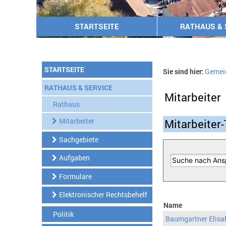
STARTSEITE
RATHAUS & 
STARTSEITE
Sie sind hier:
Gemei
RATHAUS & SERVICE
Mitarbeiter
Rathaus
Mitarbeiter
Mitarbeiter-
Sachgebiete
Aufgaben
Formulare
Elektronischer Rechtsbehelf
Name
Politik
Baumgartner Elisa