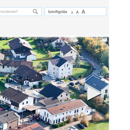
A
suchen
Schriftgröße
A
A