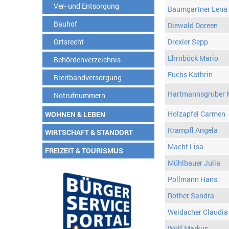
Ver- und Entsorgung
Baumgartner Lena
Bauhof
Diewald Doreen
Ortsrecht
Drexler Sepp
Ehrnböck Mario
Behördenverzeichnis
Fuchs Kathrin
Breitbandversorgung
Hartmannsgruber 
Notrufnummern
Holzapfel Carmen
WOHNEN & LEBEN
Krampfl Angela
WIRTSCHAFT & STANDORT
Macht Lisa
FREIZEIT & TOURISMUS
Mühlbauer Julia
Pollmann Hans
Rother Sandra
Weidacher Claudia
Wolf Markus