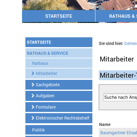
STARTSEITE
RATHAUS & 
STARTSEITE
Sie sind hier:
Gemei
RATHAUS & SERVICE
Mitarbeiter
Rathaus
Mitarbeiter
Mitarbeiter-
Sachgebiete
Aufgaben
Formulare
Elektronischer Rechtsbehelf
Name
Politik
Baumgartner Elisa