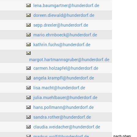
lena.baumgartner@hunderdorf.de
doreen.diewald@hunderdorf.de
sepp.drexler@hunderdorf.de
mario.ehrnboeck@hunderdorf.de
kathrin.fuchs@hunderdorf.de
margot.hartmannsgruber@hunderdorf.de
carmen.holzapfel@hunderdorf.de
angela.krampfl@hunderdorf.de
lisa.macht@hunderdorf.de
julia.muehlbauer@hunderdorf.de
hans.pollmann@hunderdorf.de
sandra.rother@hunderdorf.de
claudia.weidacher@hunderdorf.de
markus.wolf@hunderdorf.de
drucken
nach oben