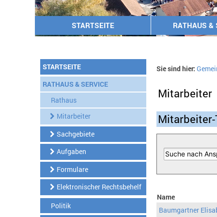
STARTSEITE
RATHAUS & 
STARTSEITE
Sie sind hier:
Gemei
RATHAUS & SERVICE
Mitarbeiter
Rathaus
Mitarbeiter
Mitarbeiter-
Sachgebiete
Aufgaben
Formulare
Elektronischer Rechtsbehelf
Name
Politik
Baumgartner Elisa