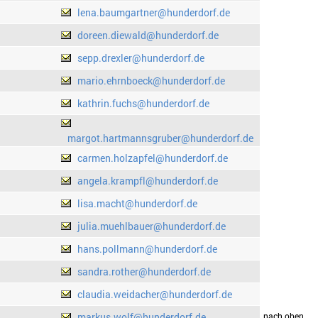
lena.baumgartner@hunderdorf.de
doreen.diewald@hunderdorf.de
sepp.drexler@hunderdorf.de
mario.ehrnboeck@hunderdorf.de
kathrin.fuchs@hunderdorf.de
margot.hartmannsgruber@hunderdorf.de
carmen.holzapfel@hunderdorf.de
angela.krampfl@hunderdorf.de
lisa.macht@hunderdorf.de
julia.muehlbauer@hunderdorf.de
hans.pollmann@hunderdorf.de
sandra.rother@hunderdorf.de
claudia.weidacher@hunderdorf.de
markus.wolf@hunderdorf.de
drucken
nach oben