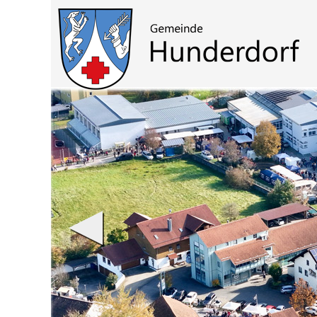
Zum Inhalt
,
zur Navigation
oder
zur Startseite
springen.
chließen