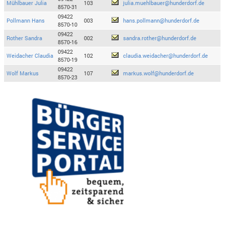
Mühlbauer Julia
103
julia.muehlbauer@hunderdorf.de
8570-31
09422
Pollmann Hans
003
hans.pollmann@hunderdorf.de
8570-10
09422
Rother Sandra
002
sandra.rother@hunderdorf.de
8570-16
09422
Weidacher Claudia
102
claudia.weidacher@hunderdorf.de
8570-19
09422
Wolf Markus
107
markus.wolf@hunderdorf.de
8570-23