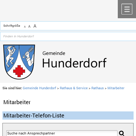
Zum Inhalt
,
zur Navigation
oder
zur Startseite
springen.
chließen
M
A
Schriftgröße
A
A
Sie sind hier:
Gemeinde Hunderdorf
>
Rathaus & Service
>
Rathaus
>
Mitarbeiter
Mitarbeiter
Mitarbeiter-Telefon-Liste