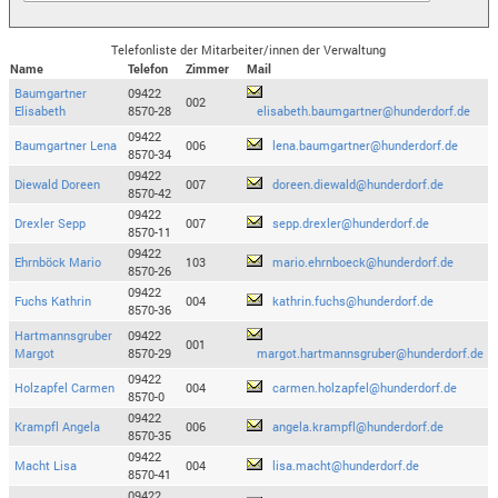
Telefonliste der Mitarbeiter/innen der Verwaltung
Name
Telefon
Zimmer
Mail
Baumgartner
09422
002
Elisabeth
8570-28
elisabeth.baumgartner@hunderdorf.de
09422
Baumgartner Lena
006
lena.baumgartner@hunderdorf.de
8570-34
09422
Diewald Doreen
007
doreen.diewald@hunderdorf.de
8570-42
09422
Drexler Sepp
007
sepp.drexler@hunderdorf.de
8570-11
09422
Ehrnböck Mario
103
mario.ehrnboeck@hunderdorf.de
8570-26
09422
Fuchs Kathrin
004
kathrin.fuchs@hunderdorf.de
8570-36
Hartmannsgruber
09422
001
Margot
8570-29
margot.hartmannsgruber@hunderdorf.de
09422
Holzapfel Carmen
004
carmen.holzapfel@hunderdorf.de
8570-0
09422
Krampfl Angela
006
angela.krampfl@hunderdorf.de
8570-35
09422
Macht Lisa
004
lisa.macht@hunderdorf.de
8570-41
09422