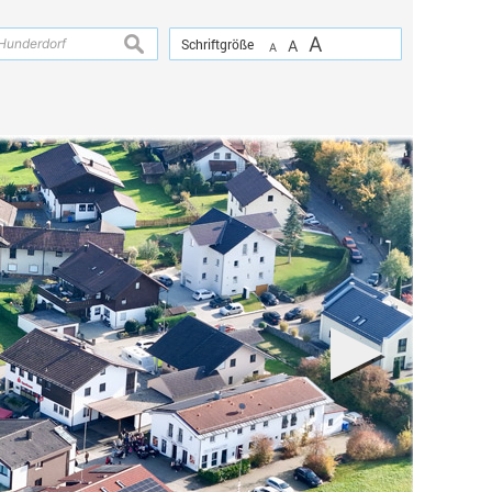
A
suchen
Schriftgröße
A
A