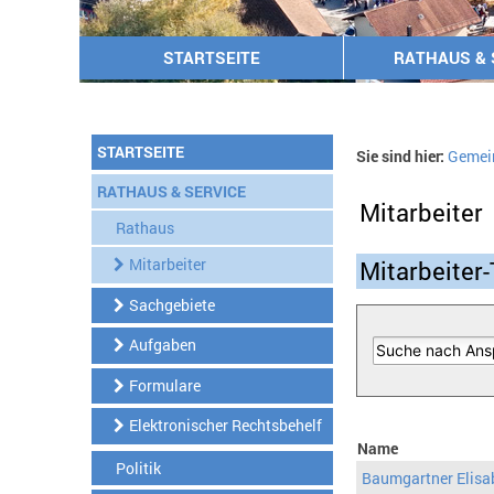
STARTSEITE
RATHAUS & 
STARTSEITE
Sie sind hier:
Gemei
RATHAUS & SERVICE
Mitarbeiter
Rathaus
Mitarbeiter
Mitarbeiter-
Sachgebiete
Aufgaben
Formulare
Elektronischer Rechtsbehelf
Name
Politik
Baumgartner Elisa