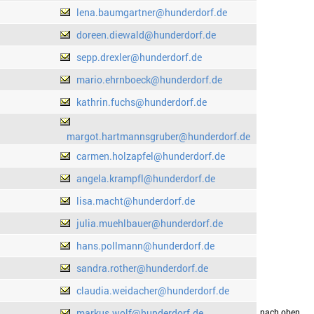
lena.baumgartner@hunderdorf.de
doreen.diewald@hunderdorf.de
sepp.drexler@hunderdorf.de
mario.ehrnboeck@hunderdorf.de
kathrin.fuchs@hunderdorf.de
margot.hartmannsgruber@hunderdorf.de
carmen.holzapfel@hunderdorf.de
angela.krampfl@hunderdorf.de
lisa.macht@hunderdorf.de
julia.muehlbauer@hunderdorf.de
hans.pollmann@hunderdorf.de
sandra.rother@hunderdorf.de
claudia.weidacher@hunderdorf.de
markus.wolf@hunderdorf.de
drucken
nach oben