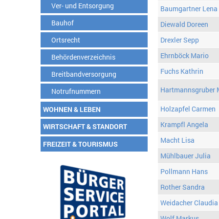
Ver- und Entsorgung
Baumgartner Lena
Bauhof
Diewald Doreen
Ortsrecht
Drexler Sepp
Ehrnböck Mario
Behördenverzeichnis
Fuchs Kathrin
Breitbandversorgung
Hartmannsgruber 
Notrufnummern
Holzapfel Carmen
WOHNEN & LEBEN
Krampfl Angela
WIRTSCHAFT & STANDORT
Macht Lisa
FREIZEIT & TOURISMUS
Mühlbauer Julia
Pollmann Hans
Rother Sandra
Weidacher Claudia
Wolf Markus