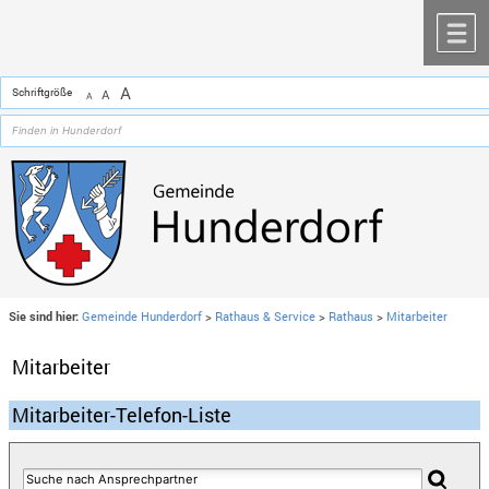
Zum Inhalt
,
zur Navigation
oder
zur Startseite
springen.
chließen
M
A
Schriftgröße
A
A
Sie sind hier:
Gemeinde Hunderdorf
>
Rathaus & Service
>
Rathaus
>
Mitarbeiter
Mitarbeiter
Mitarbeiter-Telefon-Liste