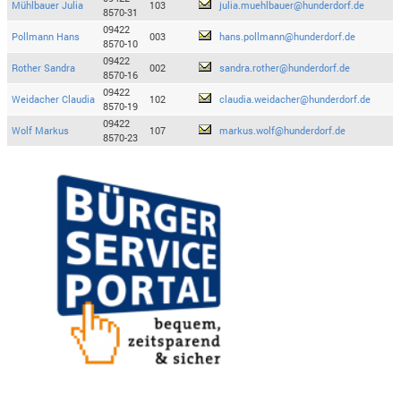
Mühlbauer Julia
103
julia.muehlbauer@hunderdorf.de
8570-31
09422
Pollmann Hans
003
hans.pollmann@hunderdorf.de
8570-10
09422
Rother Sandra
002
sandra.rother@hunderdorf.de
8570-16
09422
Weidacher Claudia
102
claudia.weidacher@hunderdorf.de
8570-19
09422
Wolf Markus
107
markus.wolf@hunderdorf.de
8570-23