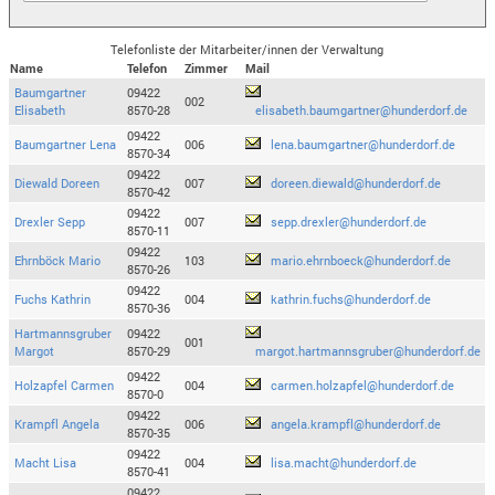
Telefonliste der Mitarbeiter/innen der Verwaltung
Name
Telefon
Zimmer
Mail
Baumgartner
09422
002
Elisabeth
8570-28
elisabeth.baumgartner@hunderdorf.de
09422
Baumgartner Lena
006
lena.baumgartner@hunderdorf.de
8570-34
09422
Diewald Doreen
007
doreen.diewald@hunderdorf.de
8570-42
09422
Drexler Sepp
007
sepp.drexler@hunderdorf.de
8570-11
09422
Ehrnböck Mario
103
mario.ehrnboeck@hunderdorf.de
8570-26
09422
Fuchs Kathrin
004
kathrin.fuchs@hunderdorf.de
8570-36
Hartmannsgruber
09422
001
Margot
8570-29
margot.hartmannsgruber@hunderdorf.de
09422
Holzapfel Carmen
004
carmen.holzapfel@hunderdorf.de
8570-0
09422
Krampfl Angela
006
angela.krampfl@hunderdorf.de
8570-35
09422
Macht Lisa
004
lisa.macht@hunderdorf.de
8570-41
09422