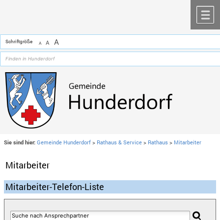
Zum Inhalt
,
zur Navigation
oder
zur Startseite
springen.
chließen
M
A
Schriftgröße
A
A
Sie sind hier:
Gemeinde Hunderdorf
>
Rathaus & Service
>
Rathaus
>
Mitarbeiter
Mitarbeiter
Mitarbeiter-Telefon-Liste