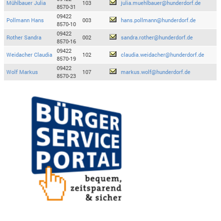
Mühlbauer Julia
103
julia.muehlbauer@hunderdorf.de
8570-31
09422
Pollmann Hans
003
hans.pollmann@hunderdorf.de
8570-10
09422
Rother Sandra
002
sandra.rother@hunderdorf.de
8570-16
09422
Weidacher Claudia
102
claudia.weidacher@hunderdorf.de
8570-19
09422
Wolf Markus
107
markus.wolf@hunderdorf.de
8570-23