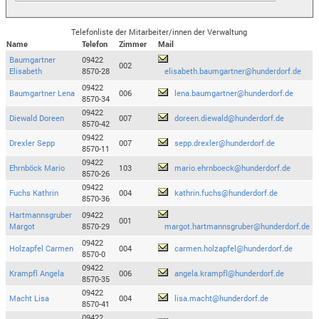
Telefonliste der Mitarbeiter/innen der Verwaltung
Name
Telefon
Zimmer
Mail
Baumgartner
09422
002
Elisabeth
8570-28
elisabeth.baumgartner@hunderdorf.de
09422
Baumgartner Lena
006
lena.baumgartner@hunderdorf.de
8570-34
09422
Diewald Doreen
007
doreen.diewald@hunderdorf.de
8570-42
09422
Drexler Sepp
007
sepp.drexler@hunderdorf.de
8570-11
09422
Ehrnböck Mario
103
mario.ehrnboeck@hunderdorf.de
8570-26
09422
Fuchs Kathrin
004
kathrin.fuchs@hunderdorf.de
8570-36
Hartmannsgruber
09422
001
Margot
8570-29
margot.hartmannsgruber@hunderdorf.de
09422
Holzapfel Carmen
004
carmen.holzapfel@hunderdorf.de
8570-0
09422
Krampfl Angela
006
angela.krampfl@hunderdorf.de
8570-35
09422
Macht Lisa
004
lisa.macht@hunderdorf.de
8570-41
09422