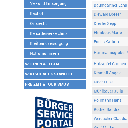
Ver- und Entsorgung
Baumgartner Lena
Bauhof
Diewald Doreen
Ortsrecht
Drexler Sepp
Ehrnböck Mario
Behördenverzeichnis
Fuchs Kathrin
Breitbandversorgung
Hartmannsgruber 
Notrufnummern
Holzapfel Carmen
WOHNEN & LEBEN
Krampfl Angela
WIRTSCHAFT & STANDORT
Macht Lisa
FREIZEIT & TOURISMUS
Mühlbauer Julia
Pollmann Hans
Rother Sandra
Weidacher Claudia
Wolf Markus