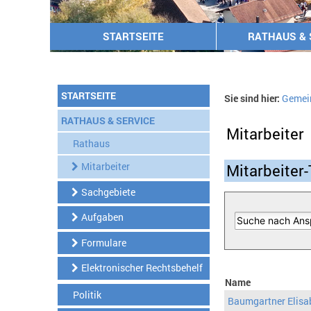
STARTSEITE
RATHAUS & 
STARTSEITE
Sie sind hier:
Gemei
RATHAUS & SERVICE
Mitarbeiter
Rathaus
Mitarbeiter
Mitarbeiter-
Sachgebiete
Aufgaben
Formulare
Elektronischer Rechtsbehelf
Name
Politik
Baumgartner Elisa