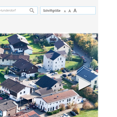
A
suchen
Schriftgröße
A
A