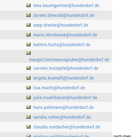
lena.baumgartner@hunderdorf.de
doreen.diewald@hunderdorf.de
sepp.drexler@hunderdorf.de
mario.ehrnboeck@hunderdorf.de
kathrin.fuchs@hunderdorf.de
margot.hartmannsgruber@hunderdorf.de
carmen.holzapfel@hunderdorf.de
angela.krampfl@hunderdorf.de
lisa.macht@hunderdorf.de
julia.muehlbauer@hunderdorf.de
hans.pollmann@hunderdorf.de
sandra.rother@hunderdorf.de
claudia.weidacher@hunderdorf.de
markus.wolf@hunderdorf.de
drucken
nach oben