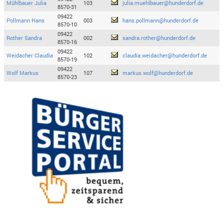
Mühlbauer Julia
103
julia.muehlbauer@hunderdorf.de
8570-31
09422
Pollmann Hans
003
hans.pollmann@hunderdorf.de
8570-10
09422
Rother Sandra
002
sandra.rother@hunderdorf.de
8570-16
09422
Weidacher Claudia
102
claudia.weidacher@hunderdorf.de
8570-19
09422
Wolf Markus
107
markus.wolf@hunderdorf.de
8570-23