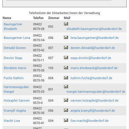
Telefonliste der Mitarbeiter/innen der Verwaltung
Name
Telefon
Zimmer
Mail
Baumgartner
09422
002
Elisabeth
8570-28
elisabeth.baumgartner@hunderdorf.de
09422
Baumgartner Lena
006
lena.baumgartner@hunderdorf.de
8570-34
09422
Diewald Doreen
007
doreen.diewald@hunderdorf.de
8570-42
09422
Drexler Sepp
007
sepp.drexler@hunderdorf.de
8570-11
09422
Ehrnböck Mario
103
mario.ehrnboeck@hunderdorf.de
8570-26
09422
Fuchs Kathrin
004
kathrin.fuchs@hunderdorf.de
8570-36
Hartmannsgruber
09422
001
Margot
8570-29
margot.hartmannsgruber@hunderdorf.de
09422
Holzapfel Carmen
004
carmen.holzapfel@hunderdorf.de
8570-0
09422
Krampfl Angela
006
angela.krampfl@hunderdorf.de
8570-35
09422
Macht Lisa
004
lisa.macht@hunderdorf.de
8570-41
09422