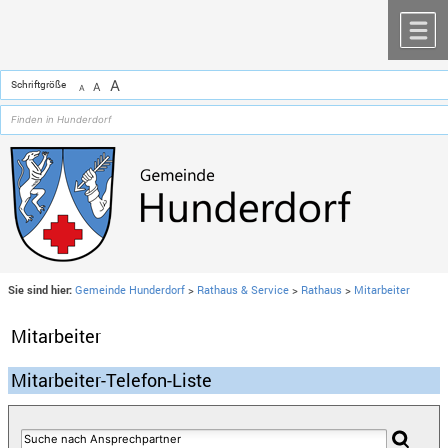
Zum Inhalt
,
zur Navigation
oder
zur Startseite
springen.
chließen
M
A
Schriftgröße
A
A
Sie sind hier:
Gemeinde Hunderdorf
>
Rathaus & Service
>
Rathaus
>
Mitarbeiter
Mitarbeiter
Mitarbeiter-Telefon-Liste