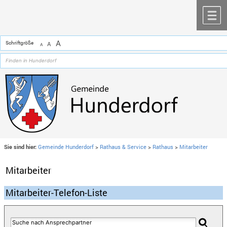
Zum Inhalt
,
zur Navigation
oder
zur Startseite
springen.
chließen
M
A
Schriftgröße
A
A
Sie sind hier:
Gemeinde Hunderdorf
>
Rathaus & Service
>
Rathaus
>
Mitarbeiter
Mitarbeiter
Mitarbeiter-Telefon-Liste