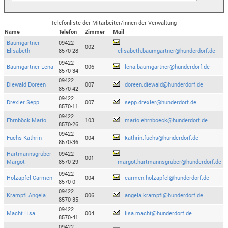
Telefonliste der Mitarbeiter/innen der Verwaltung
Name
Telefon
Zimmer
Mail
Baumgartner
09422
002
Elisabeth
8570-28
elisabeth.baumgartner@hunderdorf.de
09422
Baumgartner Lena
006
lena.baumgartner@hunderdorf.de
8570-34
09422
Diewald Doreen
007
doreen.diewald@hunderdorf.de
8570-42
09422
Drexler Sepp
007
sepp.drexler@hunderdorf.de
8570-11
09422
Ehrnböck Mario
103
mario.ehrnboeck@hunderdorf.de
8570-26
09422
Fuchs Kathrin
004
kathrin.fuchs@hunderdorf.de
8570-36
Hartmannsgruber
09422
001
Margot
8570-29
margot.hartmannsgruber@hunderdorf.de
09422
Holzapfel Carmen
004
carmen.holzapfel@hunderdorf.de
8570-0
09422
Krampfl Angela
006
angela.krampfl@hunderdorf.de
8570-35
09422
Macht Lisa
004
lisa.macht@hunderdorf.de
8570-41
09422