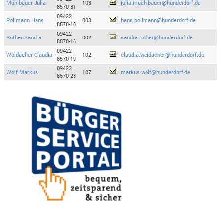
Mühlbauer Julia
103
julia.muehlbauer@hunderdorf.de
8570-31
09422
Pollmann Hans
003
hans.pollmann@hunderdorf.de
8570-10
09422
Rother Sandra
002
sandra.rother@hunderdorf.de
8570-16
09422
Weidacher Claudia
102
claudia.weidacher@hunderdorf.de
8570-19
09422
Wolf Markus
107
markus.wolf@hunderdorf.de
8570-23