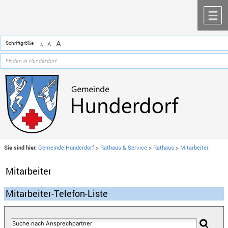
Zum Inhalt
,
zur Navigation
oder
zur Startseite
springen.
chließen
M
A
Schriftgröße
A
A
Sie sind hier:
Gemeinde Hunderdorf
>
Rathaus & Service
>
Rathaus
>
Mitarbeiter
Mitarbeiter
Mitarbeiter-Telefon-Liste