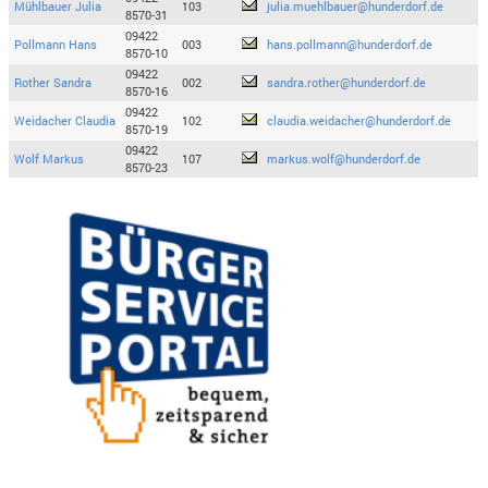
Mühlbauer Julia
103
julia.muehlbauer@hunderdorf.de
8570-31
09422
Pollmann Hans
003
hans.pollmann@hunderdorf.de
8570-10
09422
Rother Sandra
002
sandra.rother@hunderdorf.de
8570-16
09422
Weidacher Claudia
102
claudia.weidacher@hunderdorf.de
8570-19
09422
Wolf Markus
107
markus.wolf@hunderdorf.de
8570-23