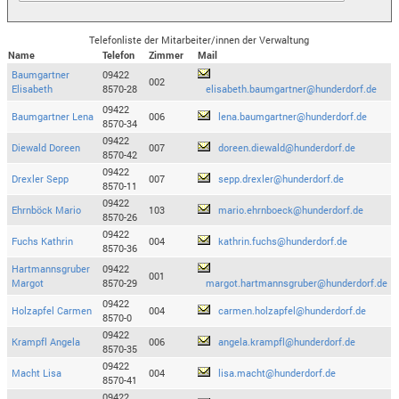
Telefonliste der Mitarbeiter/innen der Verwaltung
Name
Telefon
Zimmer
Mail
Baumgartner
09422
002
Elisabeth
8570-28
elisabeth.baumgartner@hunderdorf.de
09422
Baumgartner Lena
006
lena.baumgartner@hunderdorf.de
8570-34
09422
Diewald Doreen
007
doreen.diewald@hunderdorf.de
8570-42
09422
Drexler Sepp
007
sepp.drexler@hunderdorf.de
8570-11
09422
Ehrnböck Mario
103
mario.ehrnboeck@hunderdorf.de
8570-26
09422
Fuchs Kathrin
004
kathrin.fuchs@hunderdorf.de
8570-36
Hartmannsgruber
09422
001
Margot
8570-29
margot.hartmannsgruber@hunderdorf.de
09422
Holzapfel Carmen
004
carmen.holzapfel@hunderdorf.de
8570-0
09422
Krampfl Angela
006
angela.krampfl@hunderdorf.de
8570-35
09422
Macht Lisa
004
lisa.macht@hunderdorf.de
8570-41
09422