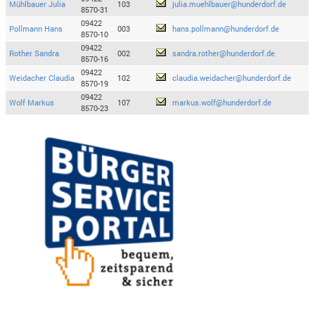
Mühlbauer Julia
103
julia.muehlbauer@hunderdorf.de
8570-31
09422
Pollmann Hans
003
hans.pollmann@hunderdorf.de
8570-10
09422
Rother Sandra
002
sandra.rother@hunderdorf.de
8570-16
09422
Weidacher Claudia
102
claudia.weidacher@hunderdorf.de
8570-19
09422
Wolf Markus
107
markus.wolf@hunderdorf.de
8570-23