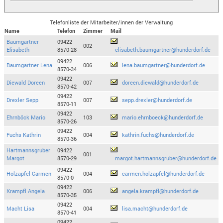
Telefonliste der Mitarbeiter/innen der Verwaltung
Name
Telefon
Zimmer
Mail
Baumgartner
09422
002
Elisabeth
8570-28
elisabeth.baumgartner@hunderdorf.de
09422
Baumgartner Lena
006
lena.baumgartner@hunderdorf.de
8570-34
09422
Diewald Doreen
007
doreen.diewald@hunderdorf.de
8570-42
09422
Drexler Sepp
007
sepp.drexler@hunderdorf.de
8570-11
09422
Ehrnböck Mario
103
mario.ehrnboeck@hunderdorf.de
8570-26
09422
Fuchs Kathrin
004
kathrin.fuchs@hunderdorf.de
8570-36
Hartmannsgruber
09422
001
Margot
8570-29
margot.hartmannsgruber@hunderdorf.de
09422
Holzapfel Carmen
004
carmen.holzapfel@hunderdorf.de
8570-0
09422
Krampfl Angela
006
angela.krampfl@hunderdorf.de
8570-35
09422
Macht Lisa
004
lisa.macht@hunderdorf.de
8570-41
09422