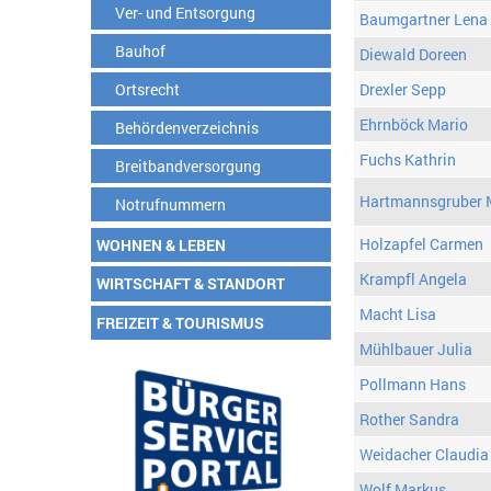
Ver- und Entsorgung
Baumgartner Lena
Bauhof
Diewald Doreen
Ortsrecht
Drexler Sepp
Ehrnböck Mario
Behördenverzeichnis
Fuchs Kathrin
Breitbandversorgung
Hartmannsgruber 
Notrufnummern
Holzapfel Carmen
WOHNEN & LEBEN
Krampfl Angela
WIRTSCHAFT & STANDORT
Macht Lisa
FREIZEIT & TOURISMUS
Mühlbauer Julia
Pollmann Hans
Rother Sandra
Weidacher Claudia
Wolf Markus