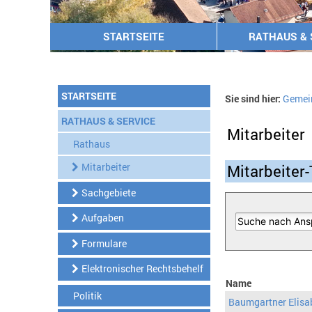
STARTSEITE
RATHAUS & 
STARTSEITE
Sie sind hier:
Gemei
RATHAUS & SERVICE
Mitarbeiter
Rathaus
Mitarbeiter
Mitarbeiter-
Sachgebiete
Aufgaben
Formulare
Elektronischer Rechtsbehelf
Name
Politik
Baumgartner Elisa