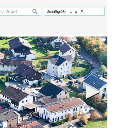
A
suchen
Schriftgröße
A
A