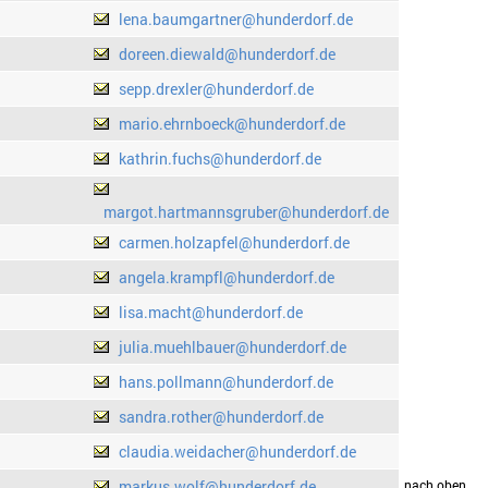
lena.baumgartner@hunderdorf.de
doreen.diewald@hunderdorf.de
sepp.drexler@hunderdorf.de
mario.ehrnboeck@hunderdorf.de
kathrin.fuchs@hunderdorf.de
margot.hartmannsgruber@hunderdorf.de
carmen.holzapfel@hunderdorf.de
angela.krampfl@hunderdorf.de
lisa.macht@hunderdorf.de
julia.muehlbauer@hunderdorf.de
hans.pollmann@hunderdorf.de
sandra.rother@hunderdorf.de
claudia.weidacher@hunderdorf.de
markus.wolf@hunderdorf.de
drucken
nach oben