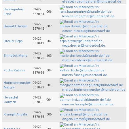
elisabeth.baumgartner@hunderdorf.de
Baumgartner
09422
006
Lena
8570-34
lena.baumgartner@hunderdorf.de
09422
Diewald Doreen
007
8570-42
doreen.diewald@hunderdorf.de
09422
Drexler Sepp
007
8570-11
sepp.drexler@hunderdorf.de
09422
Ehrnböck Mario
103
8570-26
mario.ehrnboeck@hunderdorf.de
09422
Fuchs Kathrin
004
8570-36
kathrin.fuchs@hunderdorf.de
Hartmannsgruber
09422
001
Margot
8570-29
margot.hartmannsgruber@hunderdorf.de
Holzapfel
09422
004
Carmen
8570-0
carmen.holzapfel@hunderdorf.de
09422
Krampfl Angela
006
8570-35
angela.krampfl@hunderdorf.de
09422