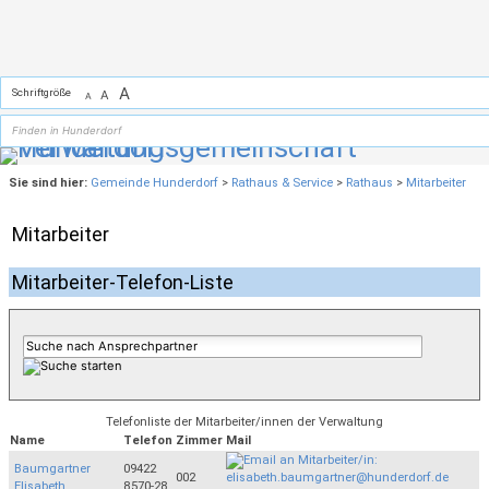
Zum Inhalt
,
zur Navigation
oder
zur Startseite
springen.
A
Schriftgröße
A
A
Sie sind hier:
Gemeinde Hunderdorf
>
Rathaus & Service
>
Rathaus
>
Mitarbeiter
Mitarbeiter
Mitarbeiter-Telefon-Liste
Telefonliste der Mitarbeiter/innen der Verwaltung
Name
Telefon
Zimmer
Mail
Baumgartner
09422
002
Elisabeth
8570-28