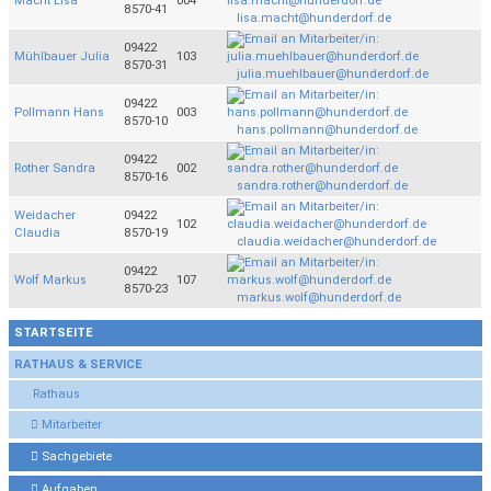
Macht Lisa
004
8570-41
lisa.macht@hunderdorf.de
09422
Mühlbauer Julia
103
8570-31
julia.muehlbauer@hunderdorf.de
09422
Pollmann Hans
003
8570-10
hans.pollmann@hunderdorf.de
09422
Rother Sandra
002
8570-16
sandra.rother@hunderdorf.de
Weidacher
09422
102
Claudia
8570-19
claudia.weidacher@hunderdorf.de
09422
Wolf Markus
107
8570-23
markus.wolf@hunderdorf.de
STARTSEITE
RATHAUS & SERVICE
Rathaus
Mitarbeiter
Sachgebiete
Aufgaben